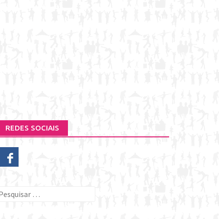
REDES SOCIAIS
esquisar
or: