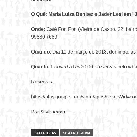
O Quê: Maria Luiza Benitez e Jader Leal em “J
Onde
: Café Fon Fon (Vieira de Castro, 22, bair
99880 7689
Quando
: Dia 11 de março de 2018, domingo, às
Quanto
:
Couvert
a R$ 20,00 .Reservas pelo wh
Reservas:
https://play.google.com/store/apps/details?id=com
Por: Silvia Abreu
CATEGORIAS
SEM CATEGORIA