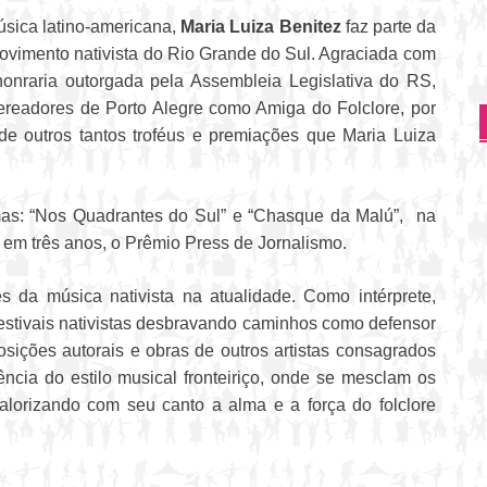
úsica latino-americana,
Maria Luiza Benitez
faz parte da
movimento nativista do Rio Grande do Sul. Agraciada com
honraria outorgada pela Assembleia Legislativa do RS,
eadores de Porto Alegre como Amiga do Folclore, por
 de outros tantos troféus e premiações que Maria Luiza
mas: “Nos Quadrantes do Sul” e “Chasque da Malú”, na
 em três anos, o Prêmio Press de Jornalismo.
da música nativista na atualidade. Como intérprete,
s festivais nativistas desbravando caminhos como defensor
osições autorais e obras de outros artistas consagrados
ência do estilo musical fronteiriço, onde se mesclam os
alorizando com seu canto a alma e a força do folclore