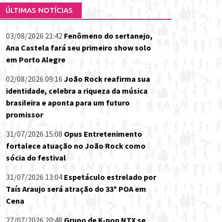
ÚLTIMAS NOTÍCIAS
03/08/2026 21:42
Fenômeno do sertanejo,
Ana Castela fará seu primeiro show solo
em Porto Alegre
02/08/2026 09:16
João Rock reafirma sua
identidade, celebra a riqueza da música
brasileira e aponta para um futuro
promissor
31/07/2026 15:08
Opus Entretenimento
fortalece atuação no João Rock como
sócia do festival
31/07/2026 13:04
Espetáculo estrelado por
Taís Araujo será atração do 33º POA em
Cena
27/07/2026 20:48
Grupo de K-pop NTX se