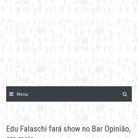
Menu
Edu Falaschi fará show no Bar Opinião,