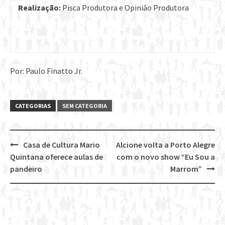
Realização:
Pisca Produtora e Opinião Produtora
Por: Paulo Finatto Jr.
CATEGORIAS
SEM CATEGORIA
Casa de Cultura Mario
Alcione volta a Porto Alegre
Post
Quintana oferece aulas de
com o novo show “Eu Sou a
navigation
pandeiro
Marrom”