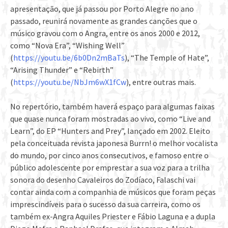
apresentação, que já passou por Porto Alegre no ano
passado, reunirá novamente as grandes canções que o
músico gravou com o Angra, entre os anos 2000 e 2012,
como “Nova Era”, “Wishing Well”
(
https://youtu.be/6b0Dn2mBaTs
), “The Temple of Hate”,
“Arising Thunder” e “Rebirth”
(
https://youtu.be/NbJm6wX1fCw
), entre outras mais.
No repertório, também haverá espaço para algumas faixas
que quase nunca foram mostradas ao vivo, como “Live and
Learn”, do EP “Hunters and Prey”, lançado em 2002. Eleito
pela conceituada revista japonesa Burrn! o melhor vocalista
do mundo, por cinco anos consecutivos, e famoso entre o
público adolescente por emprestar a sua voz para a trilha
sonora do desenho Cavaleiros do Zodíaco, Falaschi vai
contar ainda com a companhia de músicos que foram peças
imprescindíveis para o sucesso da sua carreira, como os
também ex-Angra Aquiles Priester e Fábio Laguna e a dupla