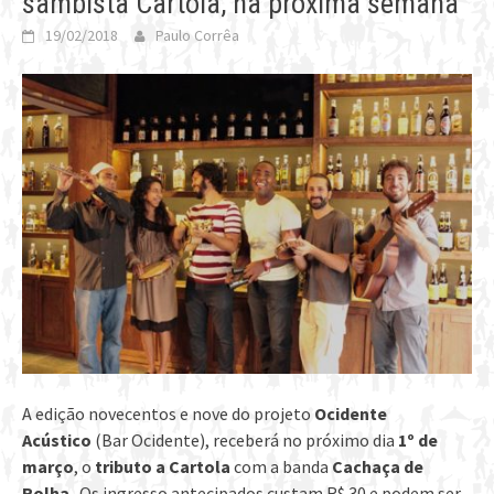
sambista Cartola, na próxima semana
19/02/2018
Paulo Corrêa
A edição novecentos e nove do projeto
Ocidente
Acústico
(Bar Ocidente), receberá no próximo dia
1º de
março
, o
tributo a Cartola
com a banda
Cachaça de
Rolha
. Os ingresso antecipados custam R$ 30 e podem ser