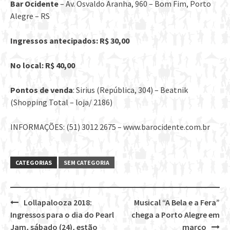
Bar Ocidente
– Av. Osvaldo Aranha, 960 – Bom Fim, Porto
Alegre – RS
Ingressos antecipados: R$ 30,00
No local: R$ 40,00
Pontos de venda
: Sirius (República, 304) – Beatnik
(Shopping Total – loja/ 2186)
INFORMAÇÕES: (51) 3012 2675 – www.barocidente.com.br
CATEGORIAS
SEM CATEGORIA
Lollapalooza 2018:
Musical “A Bela e a Fera”
Post
Ingressos para o dia do Pearl
chega a Porto Alegre em
navigation
Jam, sábado (24), estão
março