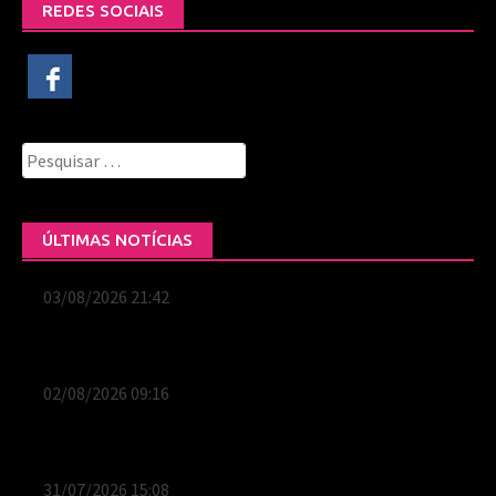
REDES SOCIAIS
Pesquisar
por:
ÚLTIMAS NOTÍCIAS
03/08/2026 21:42
Fenômeno do sertanejo, Ana
Castela fará seu primeiro show solo em Porto
Alegre
02/08/2026 09:16
João Rock reafirma sua
identidade, celebra a riqueza da música brasileira
e aponta para um futuro promissor
31/07/2026 15:08
Opus Entretenimento fortalece