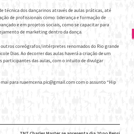
e técnica dos dançarinos através de aulas práticas, até
ação de profissionais como: liderança e formação de
vançado e em projetos sociais, como se capacitar para
nejamento de marketing dentro da dança.
de outros coreógrafos/intérpretes renomados do Rio grande
cole Dias. Ao decorrer das aulas haverá a criação de um
 participantes das aulas, com o intuito de divulgar
e-mai para ruaemcena.pic@gmail.com com o assunto “Hip
TNT Charles Master se apresenta dia 20 no Pepsi