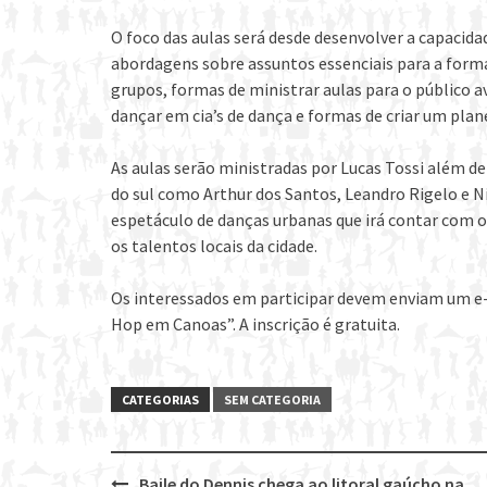
O foco das aulas será desde desenvolver a capacidad
abordagens sobre assuntos essenciais para a form
grupos, formas de ministrar aulas para o público a
dançar em cia’s de dança e formas de criar um pla
As aulas serão ministradas por Lucas Tossi além 
do sul como Arthur dos Santos, Leandro Rigelo e Ni
espetáculo de danças urbanas que irá contar com os
os talentos locais da cidade.
Os interessados em participar devem enviam um 
Hop em Canoas”. A inscrição é gratuita.
CATEGORIAS
SEM CATEGORIA
Baile do Dennis chega ao litoral gaúcho na