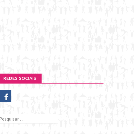
REDES SOCIAIS
esquisar
or: