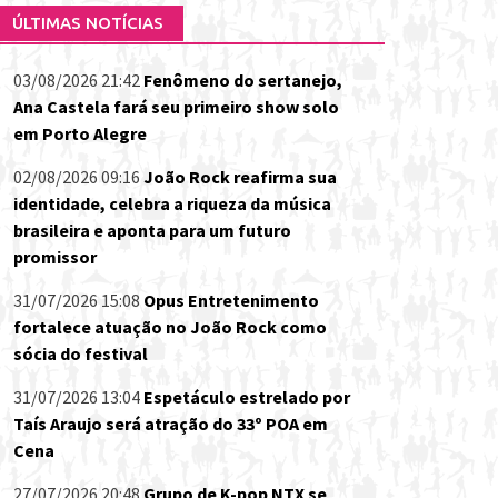
ÚLTIMAS NOTÍCIAS
03/08/2026 21:42
Fenômeno do sertanejo,
Ana Castela fará seu primeiro show solo
em Porto Alegre
02/08/2026 09:16
João Rock reafirma sua
identidade, celebra a riqueza da música
brasileira e aponta para um futuro
promissor
31/07/2026 15:08
Opus Entretenimento
fortalece atuação no João Rock como
sócia do festival
31/07/2026 13:04
Espetáculo estrelado por
Taís Araujo será atração do 33º POA em
Cena
27/07/2026 20:48
Grupo de K-pop NTX se