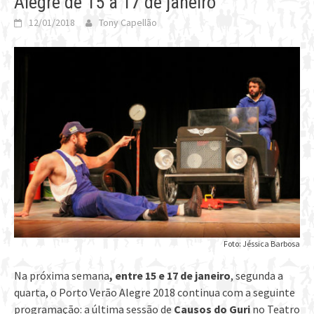
Alegre de 15 a 17 de janeiro
12/01/2018
Tony Capellão
Foto: Jéssica Barbosa
Na próxima semana
, entre 15 e 17 de janeiro
, segunda a
quarta, o Porto Verão Alegre 2018 continua com a seguinte
programação: a última sessão de
Causos do Guri
no Teatro