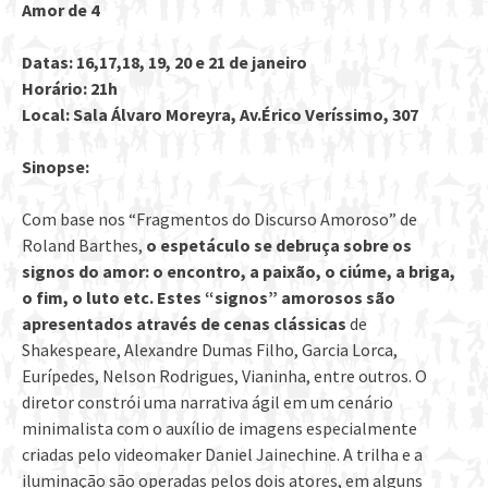
Amor de 4
Datas: 16,17,18, 19, 20 e 21 de janeiro
Horário: 21h
Local: Sala Álvaro Moreyra, Av.Érico Veríssimo, 307
Sinopse:
Com base nos “Fragmentos do Discurso Amoroso” de
Roland Barthes,
o espetáculo se debruça sobre os
signos do amor: o encontro, a paixão, o ciúme, a briga,
o fim, o luto etc. Estes “signos” amorosos são
apresentados através de cenas clássicas
de
Shakespeare, Alexandre Dumas Filho, Garcia Lorca,
Eurípedes, Nelson Rodrigues, Vianinha, entre outros. O
diretor constrói uma narrativa ágil em um cenário
minimalista com o auxílio de imagens especialmente
criadas pelo videomaker Daniel Jainechine. A trilha e a
iluminação são operadas pelos dois atores, em alguns