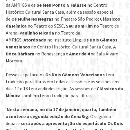
da AMRIGS e de
Se Meu Ponto G Falasse
no Centro
Histórico Cultural Santa Casa, além da sessão especial
de
Os Mulheres Negras
no Theatro São Pedro;
Clássicos
da Mímica
no Teatro do SESC,
Seu Bom Fim
no Teatro de
Arena,
Paulinho Mixaria
no Teatro da
AMRIGS,
Atordoado
no Instituto Ling,
Os Dois Gêmeos
Venezianos
no Centro Histórico-Cultural Santa Casa,
A
Doce Bárbara
no Renascença e
Amor de 4
na Sala Álvaro
Moreyra.
Desses espetáculos
Os Dois Gêmeos Venezianos
terá
tradução para libras em todas as sessões e as sessões dos
dias 17 e 18 terá audiodescrição. As sessões de
Clássicos da
Mímica
também terão tradução para libras.
Nesta semana, no dia 17 de janeiro, quarta, também
acontece a segunda edição do CenaSig.
O segundo
debate
será após a apresentação do espetáculo Os Dois