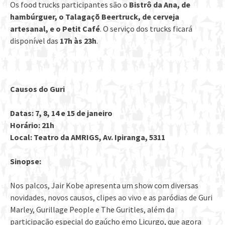
Os food trucks participantes são o
Bistrô da Ana, de
hambúrguer, o Talagaçõ Beertruck, de cerveja
artesanal, e o Petit Café
. O serviço dos trucks ficará
disponível das
17h às 23h
.
Causos do Guri
Datas: 7, 8, 14 e 15 de janeiro
Horário: 21h
Local: Teatro da AMRIGS, Av. Ipiranga, 5311
Sinopse:
Nos palcos, Jair Kobe apresenta um show com diversas
novidades, novos causos, clipes ao vivo e as paródias de Guri
Marley, Gurillage People e The Guritles, além da
participação especial do gaúcho emo Licurgo, que agora