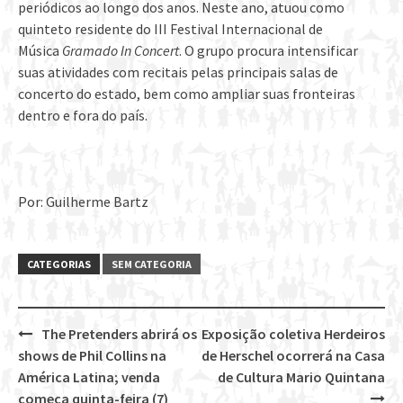
periódicos ao longo dos anos. Neste ano, atuou como
quinteto residente do III Festival Internacional de
Música
Gramado In Concert
. O grupo procura intensificar
suas atividades com recitais pelas principais salas de
concerto do estado, bem como ampliar suas fronteiras
dentro e fora do país.
Por: Guilherme Bartz
CATEGORIAS
SEM CATEGORIA
The Pretenders abrirá os
Exposição coletiva Herdeiros
Post
shows de Phil Collins na
de Herschel ocorrerá na Casa
navigation
América Latina; venda
de Cultura Mario Quintana
começa quinta-feira (7)