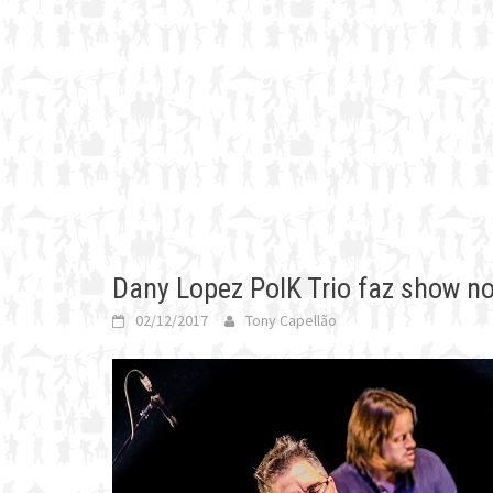
Dany Lopez PolK Trio faz show n
02/12/2017
Tony Capellão