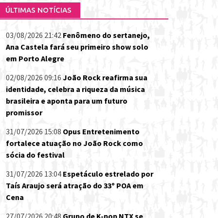
ÚLTIMAS NOTÍCIAS
03/08/2026 21:42
Fenômeno do sertanejo,
Ana Castela fará seu primeiro show solo
em Porto Alegre
02/08/2026 09:16
João Rock reafirma sua
identidade, celebra a riqueza da música
brasileira e aponta para um futuro
promissor
31/07/2026 15:08
Opus Entretenimento
fortalece atuação no João Rock como
sócia do festival
31/07/2026 13:04
Espetáculo estrelado por
Taís Araujo será atração do 33º POA em
Cena
27/07/2026 20:48
Grupo de K-pop NTX se