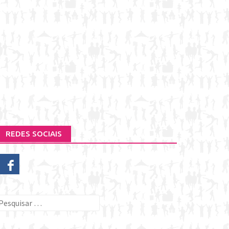
REDES SOCIAIS
esquisar
or: