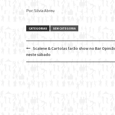
Por: Silvia Abreu
CATEGORIAS
SEM CATEGORIA
Scalene & Cartolas farão show no Bar Opiniã
Post
neste sábado
navigation