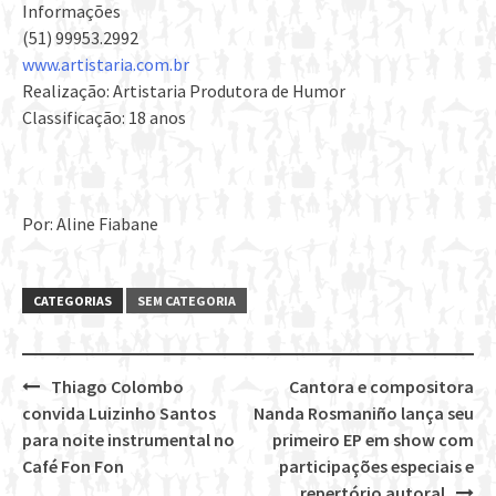
Informações
(51) 99953.2992
www.artistaria.com.br
Realização: Artistaria Produtora de Humor
Classificação: 18 anos
Por: Aline Fiabane
CATEGORIAS
SEM CATEGORIA
Thiago Colombo
Cantora e compositora
Post
convida Luizinho Santos
Nanda Rosmaniño lança seu
navigation
para noite instrumental no
primeiro EP em show com
Café Fon Fon
participações especiais e
repertório autoral