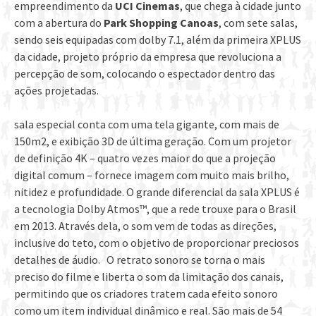
empreendimento da
UCI Cinemas
, que chega à cidade junto
com a abertura do
Park Shopping Canoas
, com sete salas,
sendo seis equipadas com dolby 7.1, além da primeira XPLUS
da cidade, projeto próprio da empresa que revoluciona a
percepção de som, colocando o espectador dentro das
ações projetadas.
sala especial conta com uma tela gigante, com mais de
150m2, e exibição 3D de última geração. Com um projetor
de definição 4K – quatro vezes maior do que a projeção
digital comum – fornece imagem com muito mais brilho,
nitidez e profundidade. O grande diferencial da sala XPLUS é
a tecnologia Dolby Atmos™, que a rede trouxe para o Brasil
em 2013. Através dela, o som vem de todas as direções,
inclusive do teto, com o objetivo de proporcionar preciosos
detalhes de áudio. O retrato sonoro se torna o mais
preciso do filme e liberta o som da limitação dos canais,
permitindo que os criadores tratem cada efeito sonoro
como um item individual dinâmico e real. São mais de 54