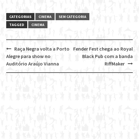
CATEGORIAS
CINEMA
SEM CATEGORIA
TAGGED
CINEMA
Raça Negra volta a Porto
Fender Fest chega ao Royal
Post
Alegre para show no
Black Pub com a banda
navigation
Auditório Araújo Vianna
RiffMaker