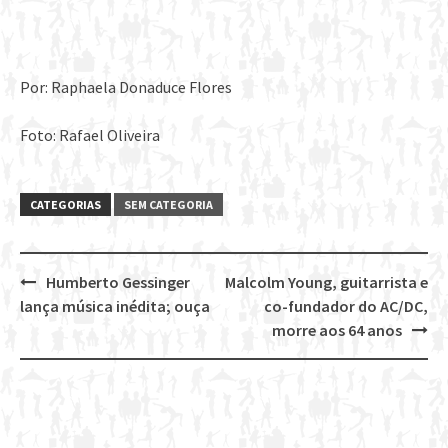
Por: Raphaela Donaduce Flores
Foto: Rafael Oliveira
CATEGORIAS
SEM CATEGORIA
Humberto Gessinger
Malcolm Young, guitarrista e
Post
lança música inédita; ouça
co-fundador do AC/DC,
navigation
morre aos 64 anos