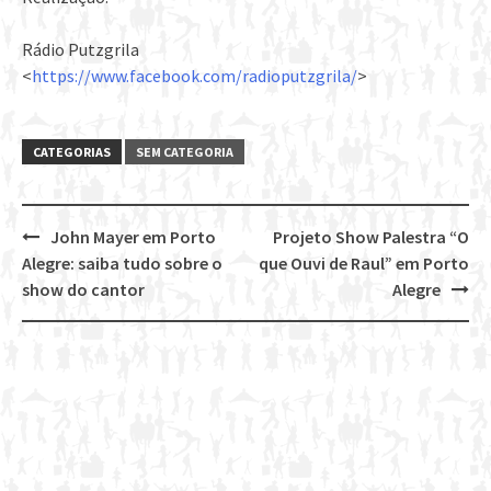
Rádio Putzgrila
<
https://www.facebook.com/radioputzgrila/
>
CATEGORIAS
SEM CATEGORIA
John Mayer em Porto
Projeto Show Palestra “O
Post
Alegre: saiba tudo sobre o
que Ouvi de Raul” em Porto
navigation
show do cantor
Alegre