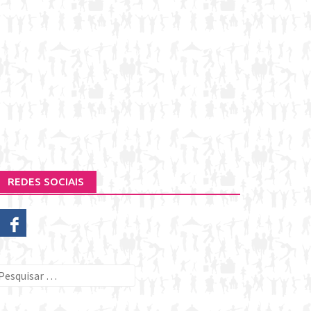
REDES SOCIAIS
esquisar
or: