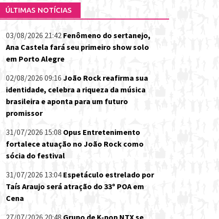
ÚLTIMAS NOTÍCIAS
03/08/2026 21:42
Fenômeno do sertanejo,
Ana Castela fará seu primeiro show solo
em Porto Alegre
02/08/2026 09:16
João Rock reafirma sua
identidade, celebra a riqueza da música
brasileira e aponta para um futuro
promissor
31/07/2026 15:08
Opus Entretenimento
fortalece atuação no João Rock como
sócia do festival
31/07/2026 13:04
Espetáculo estrelado por
Taís Araujo será atração do 33º POA em
Cena
27/07/2026 20:48
Grupo de K-pop NTX se