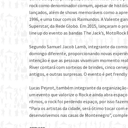
rock como denominador comum, apesar de histórias 
lançados, além de shows memoráveis como a apres
1996, e uma tour com os Raimundos. A Valente gan
Superstar, da Rede Globo. Em 2015, lançaram o pr
line up do evento as bandas The Jack’s, MotoRock 
Segundo Samuel Jacob Lamb, integrante da comissã
domingo diferente, proporcionando novas experiên
intenção é que as pessoas vivam um momento real
River contará com sorteios de brindes, cinco cerveja
antigos, e outras surpresas. O evento é pet frendly 
Lucas Peyrot, também integrante da organização e 
um evento que valorize o Rock e ainda abra espaço
ritmos, o rock foi perdendo espaço, por isso fazem
“Para os artistas da cidade, será ótimo tocar com 
desenvolvemos nas casas de Montenegro”, complet