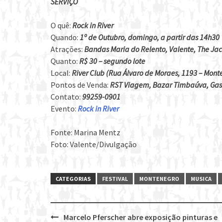
SERVIÇO
O quê:
Rock in River
Quando:
1º de Outubro, domingo, a partir das 14h30
Atrações:
Bandas Maria do Relento, Valente, The Jac
Quanto:
R$ 30 – segundo lote
Local:
River Club (Rua Álvaro de Moraes, 1193 – Mon
Pontos de Venda:
RST Viagem, Bazar Timbaúva, Gas
Contato:
99259-0901
Evento:
Rock in River
Fonte: Marina Mentz
Foto: Valente/Divulgação
CATEGORIAS
FESTIVAL
MONTENEGRO
MUSICA
Marcelo Pferscher abre exposição pinturas e