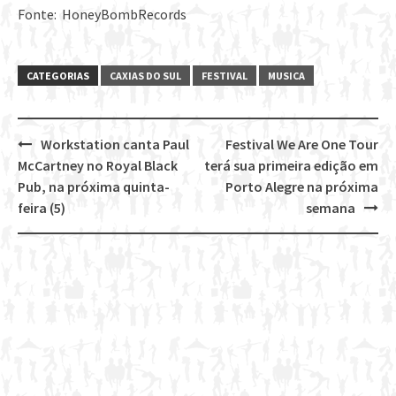
Fonte: HoneyBombRecords
CATEGORIAS
CAXIAS DO SUL
FESTIVAL
MUSICA
Workstation canta Paul
Festival We Are One Tour
Post
McCartney no Royal Black
terá sua primeira edição em
navigation
Pub, na próxima quinta-
Porto Alegre na próxima
feira (5)
semana