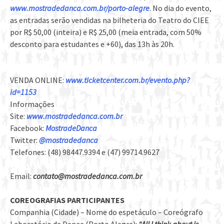
www.mostradedanca.com.br/porto-alegre
. No dia do evento,
as entradas serão vendidas na bilheteria do Teatro do CIEE
por R$ 50,00 (inteira) e R$ 25,00 (meia entrada, com 50%
desconto para estudantes e +60), das 13h às 20h.
VENDA ONLINE:
www.ticketcenter.com.br/
evento.php?
id=1153
Informações
Site:
www.mostradedanca.com.br
Facebook:
MostradeDanca
Twitter:
@mostradedanca
Telefones: (48) 98447.9394 e (47) 99714.9627
Email:
contato@mostradedanca.com.br
COREOGRAFIAS PARTICIPANTES
Companhia (Cidade) – Nome do espetáculo – Coreógrafo