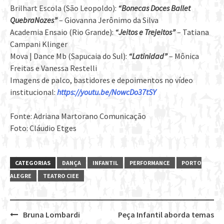
Brilhart Escola (São Leopoldo):
“Bonecas Doces Ballet
QuebraNozes”
– Giovanna Jerônimo da Silva
Academia Ensaio (Rio Grande):
“Jeitos e Trejeitos”
– Tatiana
Campani Klinger
Mova | Dance Mb (Sapucaia do Sul):
“Latinidad”
– Mônica
Freitas e Vanessa Restelli
Imagens de palco, bastidores e depoimentos no vídeo
institucional:
https://youtu.be/NowcDo37tSY
Fonte: Adriana Martorano Comunicação
Foto: Cláudio Etges
CATEGORIAS
DANÇA
INFANTIL
PERFORMANCE
PORTO
ALEGRE
TEATRO CIEE
Bruna Lombardi
Peça Infantil aborda temas