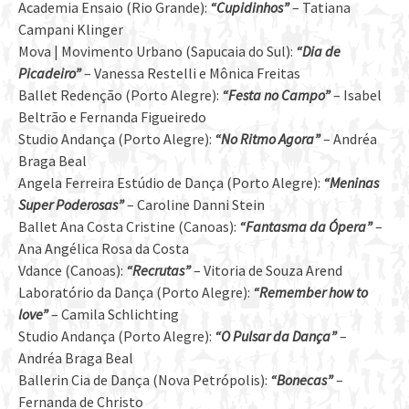
Academia Ensaio (Rio Grande):
“Cupidinhos”
– Tatiana
Campani Klinger
Mova | Movimento Urbano (Sapucaia do Sul):
“Dia de
Picadeiro”
– Vanessa Restelli e Mônica Freitas
Ballet Redenção (Porto Alegre):
“Festa no Campo”
– Isabel
Beltrão e Fernanda Figueiredo
Studio Andança (Porto Alegre):
“No Ritmo Agora”
– Andréa
Braga Beal
Angela Ferreira Estúdio de Dança (Porto Alegre):
“Meninas
Super Poderosas”
– Caroline Danni Stein
Ballet Ana Costa Cristine (Canoas):
“Fantasma da Ópera”
–
Ana Angélica Rosa da Costa
Vdance (Canoas):
“Recrutas”
– Vitoria de Souza Arend
Laboratório da Dança (Porto Alegre):
“Remember how to
love”
– Camila Schlichting
Studio Andança (Porto Alegre):
“O Pulsar da Dança”
–
Andréa Braga Beal
Ballerin Cia de Dança (Nova Petrópolis):
“Bonecas”
–
Fernanda de Christo