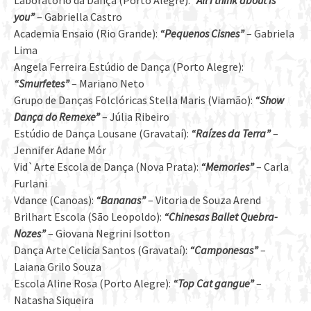
Laboratório da Dança (Porto Alegre):
“All I think about is
you”
– Gabriella Castro
Academia Ensaio (Rio Grande):
“Pequenos Cisnes”
– Gabriela
Lima
Angela Ferreira Estúdio de Dança (Porto Alegre):
“Smurfetes”
– Mariano Neto
Grupo de Danças Folclóricas Stella Maris (Viamão):
“Show
Dança do Remexe”
– Júlia Ribeiro
Estúdio de Dança Lousane (Gravataí):
“Raízes da Terra”
–
Jennifer Adane Mór
Vid`Arte Escola de Dança (Nova Prata):
“Memories”
– Carla
Furlani
Vdance (Canoas):
“Bananas”
– Vitoria de Souza Arend
Brilhart Escola (São Leopoldo):
“Chinesas Ballet Quebra-
Nozes”
– Giovana Negrini Isotton
Dança Arte Celicia Santos (Gravataí):
“Camponesas”
–
Laiana Grilo Souza
Escola Aline Rosa (Porto Alegre):
“Top Cat gangue”
–
Natasha Siqueira