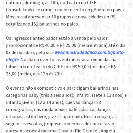
outubro, domingo, às 18h, no Teatro do CIEE.
Consolidando-se como o maior evento do gênero no país, a
Mostra vai apresentar 16 grupos de nove cidades do RS,
totalizando 151 bailarinos no palco.
Os ingressos antecipados estão à venda pelo valor
promocional de R$ 40,00 e R$ 25,00 (meia entrada) até o dia
07 de outubro, pelo site
www.mostradedanca.com.br/porto-
alegre
. No dia do evento, as entradas serão vendidas na
bilheteria do Teatro do CIEE por R$ 50,00 (inteira) e R$
25,00 (meia), das 13h às 20h.
O evento não é competitivo e participam bailarinos nas
categorias baby (três a seis anos), infantil (sete a 11 anos) e
infantojuvenil (12 a 14 anos), que vão dançar 23
coreografias, nas modalidades balé clássico, danças
urbanas, estilo livre, jazz e sapateado. Nessa edição, as
seguintes escolas, grupos e academias de dança farão
apresentações: Academia Ensaio (Rio Grande), Angela