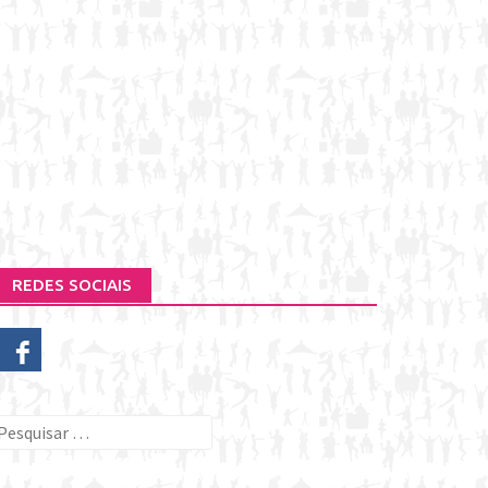
REDES SOCIAIS
esquisar
or: