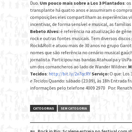
Duo.
Um pouco mais sobre a Los 3 Plantados
: o
transplante há quatro anos e assumiram o comprom
composições eles compartilham as experiências vi
incentivar, de forma sensível e musical, as famíli
Bebeto Alves:
é referência na atualização de gên
rock e outras fontes musicais. Tem diversos discos
Rock&Roll e atuou mais de 30 anos no grupo Garo
nomes que são referência no cenário musical gaúc
jornalista. Participou nas bandas Atahualpa y UsPa
um dos comancheros ao lado de Wander Wildner.
M
Tecidos
:
http://bit.ly/2x7qcRY
Serviço:
O que: Los 
e Tecidos
Quando: sábado (23.09), às 18h Entrada fr
informações pelo telefone 4009 2970 Por: Renat
CATEGORIAS
SEM CATEGORIA
Rock in Rio: Scalene estreia no festival com 