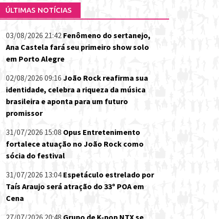
ÚLTIMAS NOTÍCIAS
03/08/2026 21:42
Fenômeno do sertanejo,
Ana Castela fará seu primeiro show solo
em Porto Alegre
02/08/2026 09:16
João Rock reafirma sua
identidade, celebra a riqueza da música
brasileira e aponta para um futuro
promissor
31/07/2026 15:08
Opus Entretenimento
fortalece atuação no João Rock como
sócia do festival
31/07/2026 13:04
Espetáculo estrelado por
Taís Araujo será atração do 33º POA em
Cena
27/07/2026 20:48
Grupo de K-pop NTX se