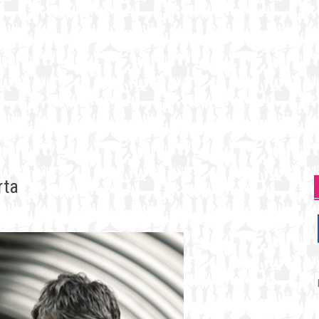
rta
P
p