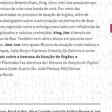
s músicos Bebeto Alves, King Jim e Jimi Joe passaram por
isso de criar uma banda de rock. Por meio das
venciadas no processo de doação de órgãos, além de
as a dialogarem sobre a autorização no momento de doar.
eros regionais como a milonga mesclada com influências do
 gravados e músicas conhecidas.
King Jim:
é devoto do
tos da Rua. Também tem vários discos em parceria com
ho.
Jimi Joe:
tem quase 40 anos de atuação como músico e
nquis, Julio Reny e Expresso Oriente, Os Daltons e como
ais sobre a Semana da Doação de Órgãos e
3 Plantados faz abertura da
I Semana da Doação de Órgãos
anca Onde: Ecarta (Av. João Pessoa, 943) Outras
ha Morés
show
Rock in Rio: Alice Cooper convida Arthur Brown e Joe