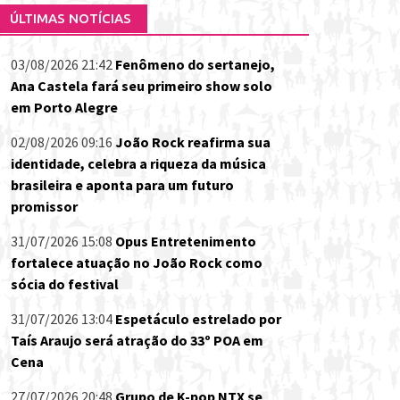
ÚLTIMAS NOTÍCIAS
03/08/2026 21:42
Fenômeno do sertanejo,
Ana Castela fará seu primeiro show solo
em Porto Alegre
02/08/2026 09:16
João Rock reafirma sua
identidade, celebra a riqueza da música
brasileira e aponta para um futuro
promissor
31/07/2026 15:08
Opus Entretenimento
fortalece atuação no João Rock como
sócia do festival
31/07/2026 13:04
Espetáculo estrelado por
Taís Araujo será atração do 33º POA em
Cena
27/07/2026 20:48
Grupo de K-pop NTX se