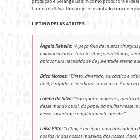
produção e Solange Badim como produtora e ideali
Lorena da Silva. Um projeto levantado com energia
LIFTING PELAS ATRIZES
Ângela Rebello:
“A peça fala de muitas cirurgias
enlouquecidas estão em situações distintas, semp
aplacar sua necessidade de juventude eterna e s
Drica Moraes:
“Direto, divertido, sarcástico e cr
fácil, é rápida, é imediata, prazerosa. É uma açã
Lorena da Silva:
“São quatro mulheres, quatro a
desse mundo atual, do papel da mulher nesse mun
nessa sociedade completamente doente.”
Luísa Pitta:
“Lifting é um jogo, uma brincadeira de
nos faz rir das nossas mazelas, dos nossos vícios,