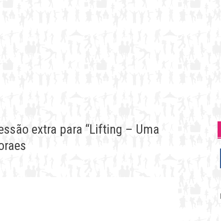
ssão extra para “Lifting – Uma
oraes
P
p