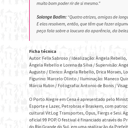
muito bom poder rir de si mesmo.”
Solange Badim:
“Quatro atrizes, amigas de longa
E elas resolvem, então, que têm que fazer alguma 
peça fala sobre a loucura da aparência, da beleza,
Ficha técnica
Autor: Felix Sabroso / Idealização: Ângela Rebello,
Ângela Rebello e Lorena da Silva / Supervisão: Ange
Augusto / Elenco: Ângela Rebello, Drica Moraes, Lor
Figurino: Marcelo Olinto / Iluminação: Maneco Quin
Márcia Rubin / Fotografia: Antonio de Bonis / Visa
O Porto Alegre em Cena é apresentado pelo Ministé
Esporte e Lazer, Petrobras e Braskem, com patrocín
cultural VitLog Transportes, Opus, Fiergs e Sesi. 
oficial 99 POP. O festival é financiado através do P
do Rio Grande do Sul, em uma realização da Prefeit