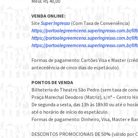
Meia: R$ 40,00
VENDA ONLINE:
Site
Super Ingresso
(Com Taxa de Conveniência)
https://
portoalegreemcena.superingr
esso.com.br/lif
https://
portoalegreemcena.superingr
esso.com.br/lif
https://
portoalegreemcena.superingr
esso.com.br/
lif
Formas de pagamento: Cartões Visa e Master (crédi
antecedência de cinco dias do espetáculo).
PONTOS DE VENDA
Bilheteria do Theatro São Pedro (sem taxa de conv
Praça Marechal Deodoro (Matriz), s/n° – Centro Hi
De segunda a sexta, das 13h às 18h30 ou até o horá
até o horário de início do espetáculo.
Formas de pagamento: Dinheiro, Visa, Master e B
DESCONTOS PROMOCIONAIS DE 50% (válido por C