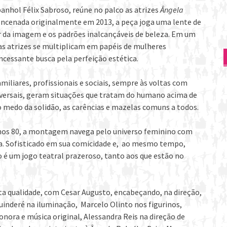
anhol Félix Sabroso, reúne no palco as atrizes
Ângela
 Encenada originalmente em 2013, a peça joga uma lente de
 da imagem e os padrões inalcançáveis de beleza. Em um
as atrizes se multiplicam em papéis de mulheres
cessante busca pela perfeição estética.
miliares, profissionais e sociais, sempre às voltas com
iversais, geram situações que tratam do humano acima de
 o medo da solidão, as carências e mazelas comuns a todos.
anos 80, a montagem navega pelo universo feminino com
ia. Sofisticado em sua comicidade e, ao mesmo tempo,
 é um jogo teatral prazeroso, tanto aos que estão no
ta qualidade, com Cesar Augusto, encabeçando, na direção,
nderé na iluminação, Marcelo Olinto nos figurinos,
onora e música original, Alessandra Reis na direção de