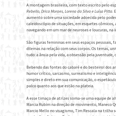
A montagem brasileira, com texto escrito pelo esp
Rebello, Drica Moraes, Lorena da Silva e Luísa Pitta
.
aumento sobre uma sociedade adoecida pelo poder
caleidoscópio de situações, em esquetes cômicos, 
navegando em um mar de neuroses e loucuras, na in
São figuras femininas em seus espaços pessoais, fa
dilemas na relação com seus corpos. Os temas, un
tudo: a ânsia pela vida, a obsessão pela juventude,
Bebendo das fontes do cabaré e do besteirol dos 
humor crítico, sarcasmo, surrealismo e inteligênc
simples e direto em sua comunicação, o espetáculo
palco quanto aos que estão na plateia.
A esse timaço de atrizes soma-se uma equipe de al
Marcia Rubim na direção de movimento, Maneco Qui
Marcio Mello no visagismo, Tim Rescala na trilha s