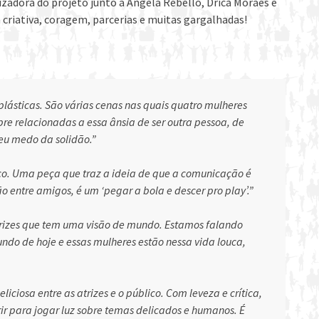
zadora do projeto junto à Ângela Rebello, Drica Moraes e
 criativa, coragem, parcerias e muitas gargalhadas!
 plásticas. São várias cenas nas quais quatro mulheres
re relacionadas a essa ânsia de ser outra pessoa, de
eu medo da solidão.”
ítico. Uma peça que traz a ideia de que a comunicação é
o entre amigos, é um ‘pegar a bola e descer pro play’.”
trizes que tem uma visão de mundo. Estamos falando
do de hoje e essas mulheres estão nessa vida louca,
liciosa entre as atrizes e o público. Com leveza e crítica,
 rir para jogar luz sobre temas delicados e humanos. É