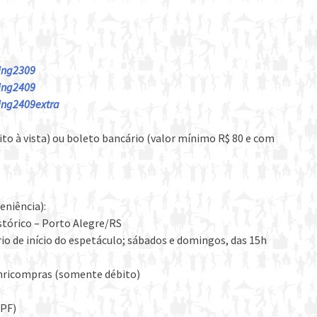
ting2309
ting2409
ting2409extra
to à vista) ou boleto bancário (valor mínimo R$ 80 e com
eniência):
stórico – Porto Alegre/RS
rio de início do espetáculo; sábados e domingos, das 15h
anricompras (somente débito)
PF)