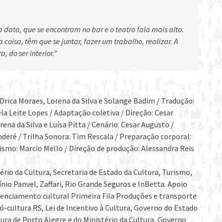
 data, que se encontram no bar e o teatro fala mais alto.
coisa, têm que se juntar, fazer um trabalho, realizar. A
 do ser interior.”
 Drica Moraes, Lorena da Silva e Solange Badim / Tradução:
la Leite Lopes / Adaptação coletiva / Direção: Cesar
ena da Silva e Luísa Pitta / Cenário: Cesar Augusto /
deré / Trilha Sonora: Tim Rescala / Preparação corporal:
gismo: Marcio Mello / Direção de produção: Alessandra Reis
rio da Cultura, Secretaria de Estado da Cultura, Turismo,
io Panvel, Zaffari, Rio Grande Seguros e InBetta. Apoio
Agenciamento cultural Primeira Fila Produções e transporte
ró-cultura RS, Lei de Incentivo à Cultura, Governo do Estado
ura de Porto Alegre e do Ministério da Cultura, Governo