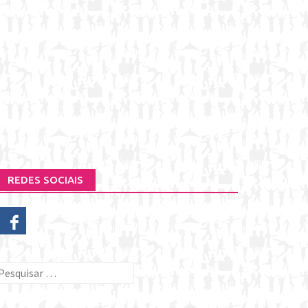
REDES SOCIAIS
esquisar
or: