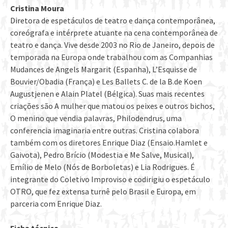
Cristina Moura
Diretora de espetáculos de teatro e dança contemporânea,
coreógrafa e intérprete atuante na cena contemporânea de
teatro e dança. Vive desde 2003 no Rio de Janeiro, depois de
temporada na Europa onde trabalhou com as Companhias
Mudances de Angels Margarit (Espanha), L’Esquisse de
Bouvier/Obadia (França) e Les Ballets C. de la B.de Koen
Augustjenen e Alain Platel (Bélgica). Suas mais recentes
criações são A mulher que matou os peixes e outros bichos,
O menino que vendia palavras, Philodendrus, uma
conferencia imaginaria entre outras. Cristina colabora
também com os diretores Enrique Diaz (Ensaio.Hamlet e
Gaivota), Pedro Brício (Modestia e Me Salve, Musical),
Emílio de Melo (Nós de Borboletas) e Lia Rodrigues. É
integrante do Coletivo Improviso e codirigiu o espetáculo
OTRO, que fez extensa turnê pelo Brasil e Europa, em
parceria com Enrique Diaz.
Ficha técnica