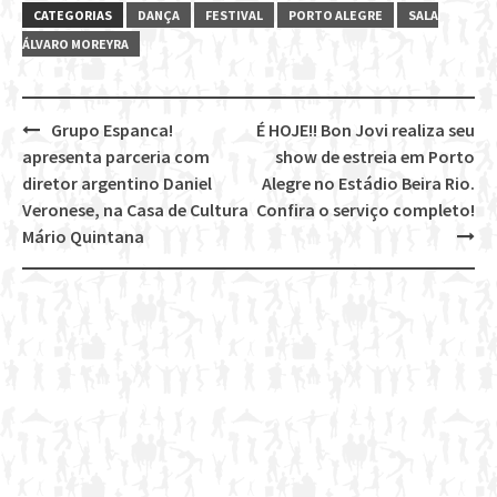
CATEGORIAS
DANÇA
FESTIVAL
PORTO ALEGRE
SALA
ÁLVARO MOREYRA
Grupo Espanca!
É HOJE!! Bon Jovi realiza seu
Post
apresenta parceria com
show de estreia em Porto
navigation
diretor argentino Daniel
Alegre no Estádio Beira Rio.
Veronese, na Casa de Cultura
Confira o serviço completo!
Mário Quintana