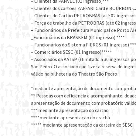
– Clientes da PANVEL (01 ingresso)***
– Clientes dos cartões ZAFFARI Card e BOURBON C
– Clientes do Cartão PETROBRAS (até 02 ingressos
– Força de trabalho da PETROBRAS (até 02 ingress
– Funcionários da Prefeitura Municipal de Porto Al
_Funcionários da BRASKEM (01 ingresso) ****
– Funcionários do Sistema FIERGS (01 ingresso) **
– Comerciários SESC (01 Ingresso)*****
– Associados da AATSP ((limitado a 30 ingressos 
São Pedro. O associado que fizer a reserva do ing
válido na bilheteria do Theatro São Pedro
*mediante apresentação de documento comprobat
** Pessoas com deficiência e acompanhante, doador
apresentação de documento comprobatório válid
*** mediante apresentação do cartão
****mediante apresentação do crachá
***** mediante apresentação da carteira do SESC