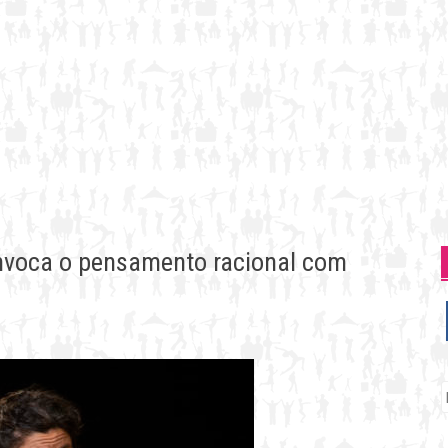
nvoca o pensamento racional com
P
p