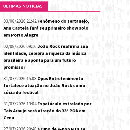
ÚLTIMAS NOTÍCIAS
03/08/2026 21:42
Fenômeno do sertanejo,
Ana Castela fará seu primeiro show solo
em Porto Alegre
02/08/2026 09:16
João Rock reafirma sua
identidade, celebra a riqueza da música
brasileira e aponta para um futuro
promissor
31/07/2026 15:08
Opus Entretenimento
fortalece atuação no João Rock como
sócia do festival
31/07/2026 13:04
Espetáculo estrelado por
Taís Araujo será atração do 33º POA em
Cena
27/07/2026 20:48
Grupo de K-pop NTX se