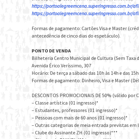
https://
portoalegreemcena.superingr
esso.com.br/af
https://
portoalegreemcena.superingr
esso.com.br/af
Formas de pagamento: Cartões Visa e Master (crédi
antecedência de cinco dias do espetáculo).
PONTO DE VENDA
Bilheteria Centro Municipal de Cultura (Sem Taxa 
Avenida Érico Veríssimo, 307
Horário: De terça a sábado das 10h às 14h e das 15h
Formas de pagamento: Dinheiro, Visa e Master (Débi
DESCONTOS PROMOCIONAIS DE 50% (válido por C
– Classe artística (01 ingresso)*
– Estudantes, professores (01 ingresso)*
– Pessoas com mais de 60 anos (01 ingresso)*
– Outras categorias de meia entrada previstas em l
– Clube do Assinante ZH (01 ingresso)***