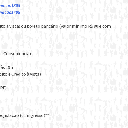
inacao1309
inacao1409
to à vista) ou boleto bancário (valor mínimo R$ 80 e com
de Conveniência)
 às 19h
to e Crédito à vista)
PF)
egislação (01 ingresso)**