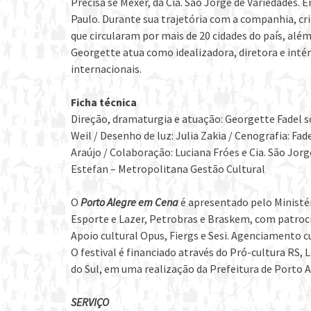
Precisa se Mexer, da Cia. São Jorge de Variedades. 
Paulo. Durante sua trajetória com a companhia, cri
que circularam por mais de 20 cidades do país, al
Georgette atua como idealizadora, diretora e intér
internacionais.
Ficha técnica
Direção, dramaturgia e atuação: Georgette Fadel s
Weil / Desenho de luz: Julia Zakia / Cenografia: Fa
Araújo / Colaboração: Luciana Fróes e Cia. São Jorg
Estefan – Metropolitana Gestão Cultural
O
Porto Alegre em Cena
é apresentado pelo Ministér
Esporte e Lazer, Petrobras e Braskem, com patrocín
Apoio cultural Opus, Fiergs e Sesi. Agenciamento cu
O festival é financiado através do Pró-cultura RS, 
do Sul, em uma realização da Prefeitura de Porto A
SERVIÇO