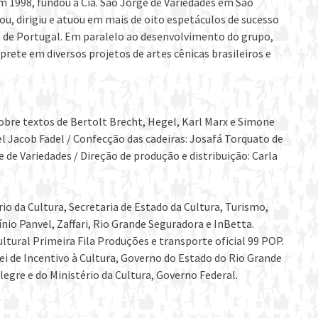
Em 1998, fundou a Cia. São Jorge de Variedades em São
ou, dirigiu e atuou em mais de oito espetáculos de sucesso
ém de Portugal. Em paralelo ao desenvolvimento do grupo,
prete em diversos projetos de artes cênicas brasileiros e
obre textos de Bertolt Brecht, Hegel, Karl Marx e Simone
del Jacob Fadel / Confecção das cadeiras: Josafá Torquato de
e de Variedades / Direção de produção e distribuição: Carla
io da Cultura, Secretaria de Estado da Cultura, Turismo,
io Panvel, Zaffari, Rio Grande Seguradora e InBetta.
ltural Primeira Fila Produções e transporte oficial 99 POP.
Lei de Incentivo à Cultura, Governo do Estado do Rio Grande
legre e do Ministério da Cultura, Governo Federal.