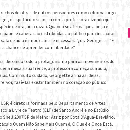
 trechos de obras de outros pensadores como o dramaturgo
egel, o espetáculo se inicia com a professora dizendo que
espécie de oração à razão. Quando se afirma que a peça é
 papel e caneta são distribuídas ao público para instaurar
ala de aula é importante e necessária”, diz Georgette. “É
a chance de aprender com liberdade.”
adas, deixando todo o protagonismo para os movimentos do
na mesa a sua frente, a professora começa sua aula,
las. Com muito cuidado, Georgette afina as ideias,
fervor, fazê-las existir também no coração do público.
– USP, é diretora formada pelo Departamento de Artes
scola Livre de Teatro (ELT) de Santo André e no Estúdio
 Shell 2007 SP de Melhor Atriz por Gota D’Água-Breviário,
etáculo Quem Não Sabe Mais Quem é, O Que é e Onde Está,