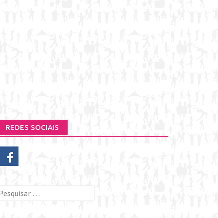
REDES SOCIAIS
esquisar
or: