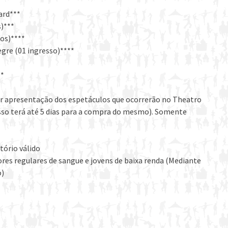
ard***
)***
os)****
egre (01 ingresso)****
**
por apresentação dos espetáculos que ocorrerão no Theatro
resso terá até 5 dias para a compra do mesmo). Somente
ório válido
es regulares de sangue e jovens de baixa renda (Mediante
o)