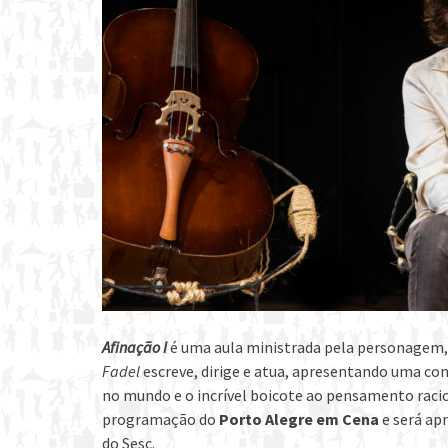
Afinação I
é uma aula ministrada pela personagem,
Fadel
escreve, dirige e atua, apresentando uma con
no mundo e o incrível boicote ao pensamento racion
programação do
Porto Alegre em Cena
e será apr
do Sesc.