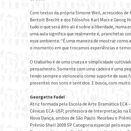
Com textos da própria Simone Weil, acrescidos de
Bertolt Brecht e dos filósofos Karl Marx e Georg H
tudo o que será dito ali é sobre a liberdade, numa 
uma aula significa que realmente é, pranchetas com
esse ambiente. “É uma maneira de mostrar como a s
o momento em que trocamos experiências e temos 
O trabalho é de uma crueza e simplicidade cultiv
pensamento. Somente com uma cadeira e uma peque
tendo sempre o violoncelo como suporte de suas fa
presentes nos sons e sentidos. E busca, com muito 
Georgette Fadel
Atriz formada pela Escola de Arte Dramática ECA 
Cênicas ECA-USP, professora de Interpretação na E
Nova Dança, ambos de São Paulo. Recebeu o Prêmio
Prêmio Shell 2009 SP Categoria especial pelo esp