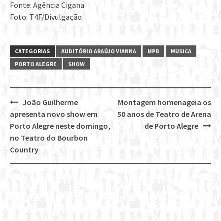
Fonte: Agência Cigana
Foto: T4F/Divulgação
CATEGORIAS
AUDITÓRIO ARAÚJO VIANNA
MPB
MUSICA
PORTO ALEGRE
SHOW
João Guilherme
Montagem homenageia os
Post
apresenta novo show em
50 anos de Teatro de Arena
navigation
Porto Alegre neste domingo,
de Porto Alegre
no Teatro do Bourbon
Country