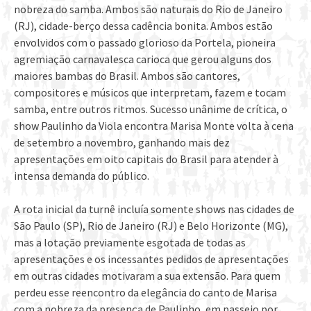
nobreza do samba. Ambos são naturais do Rio de Janeiro
(RJ), cidade-berço dessa cadência bonita. Ambos estão
envolvidos com o passado glorioso da Portela, pioneira
agremiação carnavalesca carioca que gerou alguns dos
maiores bambas do Brasil. Ambos são cantores,
compositores e músicos que interpretam, fazem e tocam
samba, entre outros ritmos. Sucesso unânime de crítica, o
show Paulinho da Viola encontra Marisa Monte volta à cena
de setembro a novembro, ganhando mais dez
apresentações em oito capitais do Brasil para atender à
intensa demanda do público.
A rota inicial da turnê incluía somente shows nas cidades de
São Paulo (SP), Rio de Janeiro (RJ) e Belo Horizonte (MG),
mas a lotação previamente esgotada de todas as
apresentações e os incessantes pedidos de apresentações
em outras cidades motivaram a sua extensão. Para quem
perdeu esse reencontro da elegância do canto de Marisa
com a nobreza da presença de Paulinho, em passeio por