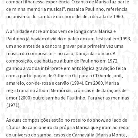
compartilhar essa experiência. O canto de Marisa faz parte
de minha memória musical”, ressalta Paulinho, referência
no universo do samba e do choro desde a década de 1960.
A afinidade entre ambos vem de longa data. Marisa e
Paulinho já haviam dividido o palco em um festival em 1993,
um ano antes de a cantora gravar pela primeira vez uma
música do compositor – no caso, Dança da solidão. A
composição, que batizou álbum de Paulinho em 1972,
ganhou a voz da intérprete em antológica gravação feita
com a participação de Gilberto Gil para o CD Verde, anil,
amarelo, cor-de-rosa e carvão (1994). Em 2000, Marisa
registraria no álbum Memórias, crônicas e declarações de
amor (2000) outro samba de Paulinho, Para ver as meninas
(1971).
As duas composições estão no roteiro do show, ao lado de
títulos do cancioneiro da própria Marisa que giram ao redor
do universo do samba, casos de Carnavália (Marisa Monte,