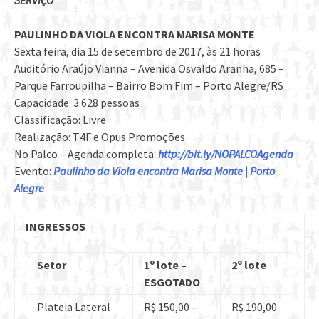
PAULINHO DA VIOLA ENCONTRA MARISA MONTE
Sexta feira, dia 15 de setembro de 2017, às 21 horas
Auditório Araújo Vianna – Avenida Osvaldo Aranha, 685 –
Parque Farroupilha – Bairro Bom Fim – Porto Alegre/RS
Capacidade: 3.628 pessoas
Classificação: Livre
Realização: T4F e Opus Promoções
No Palco – Agenda completa:
http://bit.ly/
NOPALCOAgenda
Evento:
Paulinho da Viola encontra Marisa Monte | Porto
Alegre
INGRESSOS
o
o
Setor
1
lote –
2
lote
ESGOTADO
Plateia Lateral
R$ 150,00 –
R$ 190,00