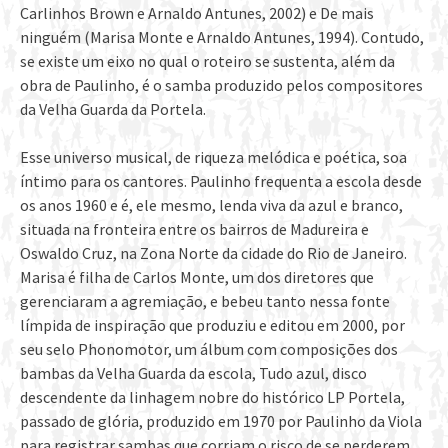
Carlinhos Brown e Arnaldo Antunes, 2002) e De mais
ninguém (Marisa Monte e Arnaldo Antunes, 1994). Contudo,
se existe um eixo no qual o roteiro se sustenta, além da
obra de Paulinho, é o samba produzido pelos compositores
da Velha Guarda da Portela.
Esse universo musical, de riqueza melódica e poética, soa
íntimo para os cantores. Paulinho frequenta a escola desde
os anos 1960 e é, ele mesmo, lenda viva da azul e branco,
situada na fronteira entre os bairros de Madureira e
Oswaldo Cruz, na Zona Norte da cidade do Rio de Janeiro.
Marisa é filha de Carlos Monte, um dos diretores que
gerenciaram a agremiação, e bebeu tanto nessa fonte
límpida de inspiração que produziu e editou em 2000, por
seu selo Phonomotor, um álbum com composições dos
bambas da Velha Guarda da escola, Tudo azul, disco
descendente da linhagem nobre do histórico LP Portela,
passado de glória, produzido em 1970 por Paulinho da Viola
para registrar sambas que corriam o risco de se perderem