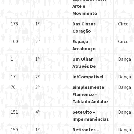
Arte e
Movimento
178
1º
Das Cinzas
Circo
Coração
100
2º
Espaço
Circo
Arcabouço
1
1º
Um Olhar
Dança
Através De
17
2º
In/Compatível
Dança
76
3º
Simplesmente
Dança
Flamenco –
Tablado Andaluz
151
4º
SeteOito –
Dança
Impermanências
159
1º
Retirantes –
Dança