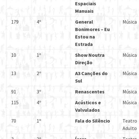
Espaciais
Manuais
179
4º
General
Música
Bonimores – Eu
Estou na
Estrada
10
1º
Show Noutra
Música
Direção
13
2º
A3 Canções do
Música
Sul
91
3º
Renascentes
Música
115
4º
Acústicos e
Música
Valvulados
70
1º
Fala do Silêncio
Teatro
Adulto