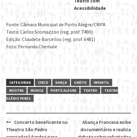
Teatro com
Acessibilidade
Fonte: Câmara Municipal de Porto Alegre/CMPA
Texto: Carlos Scomazzon (reg. prof. 7400)
Edição: Claudete Barcellos (reg. prof. 6481)
Foto: Fernanda Chemale
CATEGORIAS
CIRCO
DANÇA
GRÁTIS
INFANTIL
MOSTRA
MUSICA
PORTO ALEGRE
TEATRO
TEATRO
GLÊNIO PERES
Concerto beneficente no
Aliança Francesa exibe
Post
Theatro São Pedro
documentário e realiza
arrecadará fundos para
debate sobre refugiados