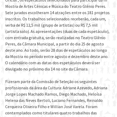
Oficial , os espetáculos selecionados para participar da III
Mostra de Artes Cênicas e Música do Teatro Glênio Peres.
Sete jurados escolheram 14 atrações entre os 181 projetos
inscritos. Os trabalhos selecionados receberão, cada um,
verba de R$ 12,5 mil (grupo de artistas) ou R$ 7,5 mil
(artista solo). As apresentações (duas de cada espetáculo),
com entrada gratuita, serão realizadas no Teatro Glênio
Peres, da Câmara Municipal, a partir do dia 25 de agosto
deste ano. Ao todo, serão 28 dias de espetáculos ao longo
da Mostra no período entre agosto e dezembro deste ano.
O calendário com as datas dos espetáculos deverá ser
divulgado no próximo dia 14 no site da Câmara.
Fizeram parte da Comissão de Seleção os seguintes
profissionais da área da Cultura: Adriane Azevedo, Adriana
Jorge Lopes Machado Ramos, Diego Machado, Heloísa
Helena das Neves Bertoli, Luciano Fernandes, Reinaldo
Cerqueira Oliveira Filho e Willian José Varela. Foram
contemplados como titulares quatro trabalhos das