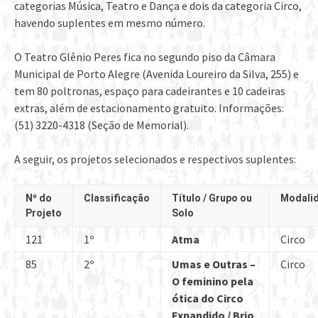
categorias Música, Teatro e Dança e dois da categoria Circo,
havendo suplentes em mesmo número.
O Teatro Glênio Peres fica no segundo piso da Câmara
Municipal de Porto Alegre (Avenida Loureiro da Silva, 255) e
tem 80 poltronas, espaço para cadeirantes e 10 cadeiras
extras, além de estacionamento gratuito. Informações:
(51) 3220-4318 (Seção de Memorial).
A seguir, os projetos selecionados e respectivos suplentes:
Nº do
Classificação
Título / Grupo ou
Modali
Projeto
Solo
121
1º
Atma
Circo
85
2º
Umas e Outras –
Circo
O feminino pela
ótica do Circo
Expandido / Brio