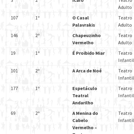
3
2º
Ícaro
Teatro
Adulto
107
1º
O Casal
Teatro
Palavrakis
Adulto
146
2º
Chapeuzinho
Teatro
Vermelho
Adulto
19
1º
É Proibido Miar
Teatro
Infantil
101
2º
A Arca de Noé
Teatro
Infantil
177
1º
Espetáculo
Teatro
Teatral
Infantil
Andarilho
69
2º
A Menina do
Teatro
Cabelo
Infantil
Vermelho –