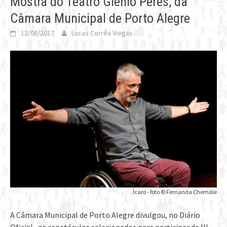
Mostra do Teatro Glênio Peres, da
Câmara Municipal de Porto Alegre
12/08/2017
Lucas Corrêa Viegas
Ícaro - foto © Fernanda Chemale
A Câmara Municipal de Porto Alegre divulgou, no Diário