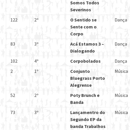
Somos Todos
Severinos
122
2º
O Sentido se
Dança
Sente com o
Corpo
83
3º
Acá Estamos 3 –
Dança
Dialogando
102
4º
Corpobolados
Dança
2
1º
Conjunto
Música
Bluegrass Porto
Alegrense
52
2º
Poty Brunch e
Música
Banda
73
3º
Lançamentro do
Música
Segundo EP da
banda Trabalhos