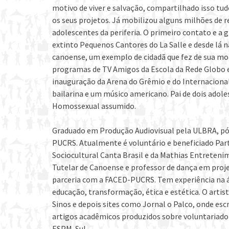
motivo de viver e salvação, compartilhado isso tud
os seus projetos. Já mobilizou alguns milhões de r
adolescentes da periferia. O primeiro contato e a 
extinto Pequenos Cantores do La Salle e desde lá n
canoense, um exemplo de cidadã que fez de sua mo
programas de TV Amigos da Escola da Rede Globo e 
inauguração da Arena do Grêmio e do Internacion
bailarina e um músico americano. Pai de dois adol
Homossexual assumido.
Graduado em Produção Audiovisual pela ULBRA, pó
PUCRS. Atualmente é voluntário e beneficiado Part
Sociocultural Canta Brasil e da Mathias Entreten
Tutelar de Canoense e professor de dança em proj
parceria com a FACED-PUCRS. Tem experiência na á
educação, transformação, ética e estética. O art
Sinos e depois sites como Jornal o Palco, onde esc
artigos acadêmicos produzidos sobre voluntariado e
ESPM-Sul.