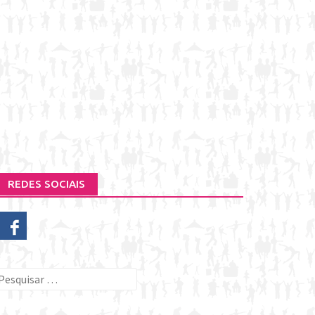
REDES SOCIAIS
esquisar
or: