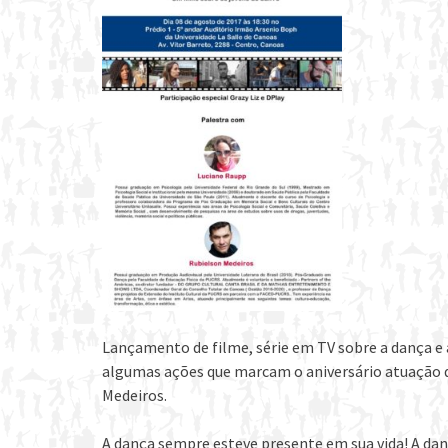
Lançamento de filme, série em TV sobre a dança e a
algumas ações que marcam o aniversário atuação 
Medeiros.
A dança sempre esteve presente em sua vida! A danç