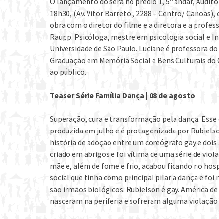
O lançamento do será no prédio 1, 5º andar, Auditó
18h30, (Av. Vitor Barreto , 2288 – Centro/ Canoas)
obra com o diretor do filme e a diretora e a profe
Raupp. Psicóloga, mestre em psicologia social e I
Universidade de São Paulo. Luciane é professora d
Graduação em Memória Social e Bens Culturais do Ce
ao público.
Teaser Série Família Dança | 08 de agosto
Superação, cura e transformação pela dança. Esse 
produzida em julho e é protagonizada por Rubielson
história de adoção entre um coreógrafo gay e dois 
criado em abrigos e foi vítima de uma série de viol
mãe e, além de fome e frio, acabou ficando no hosp
social que tinha como principal pilar a dança e fo
são irmãos biológicos. Rubielson é gay. América d
nasceram na periferia e sofreram alguma violação d