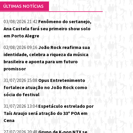
ÚLTIMAS NOTÍCIAS
03/08/2026 21:42
Fenômeno do sertanejo,
Ana Castela fará seu primeiro show solo
em Porto Alegre
02/08/2026 09:16
João Rock reafirma sua
identidade, celebra a riqueza da música
brasileira e aponta para um futuro
promissor
31/07/2026 15:08
Opus Entretenimento
fortalece atuação no João Rock como
sócia do festival
31/07/2026 13:04
Espetáculo estrelado por
Taís Araujo será atração do 33º POA em
Cena
27/07/2026 20:48
Grupo de K-pop NTX se