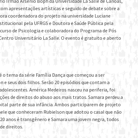
rio Irmão Arsenio Boph da Universidade La Salle de Canoas,
, com apresentações artísticas e seguido de debate sobre a
ssora coordenadora do projeto na universidade Luciane
nstitucional pela UFRGS e Doutora e Saúde Pública pela
o curso de Psicologia e colaboradora do Programa de Pós
ntro Universitário La Salle. O evento é gratuito e aberto
é o tema da série Família Dança que começou a ser
 e seus dois filhos. Serão 20 episódios que contam a
adolescentes. América Medeiros nasceu na periferia, foi
ações de direitos do abuso aos mais tratos. Samara perdeu a
ital parte de sua infância. Ambos participarem de projeto
i nele que conheceram Rubielson que adotou o casal que não
e 20 anos é transgênero e Samara uma jovem negra, todos
e direitos.