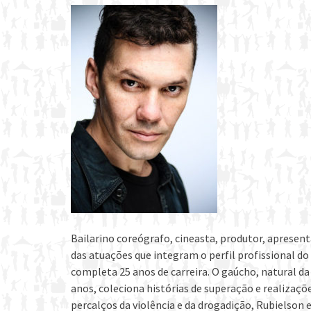
Bailarino coreógrafo, cineasta, produtor, apresen
das atuações que integram o perfil profissional d
completa 25 anos de carreira. O gaúcho, natural da
anos, coleciona histórias de superação e realizaçõ
percalços da violência e da drogadição, Rubielson 