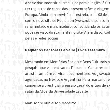
A série documentário, traduzida para o inglês, é 
ter registros de cenas das apresentações e viagem 
Europa. Ainda sem previsão de estreia, o dia 08 d
com o novo site de Rubielson (www.rubielson.com.b
reformulado e mais maduro, consolidando os 25 ano
pode ser visto diretamente no site. Além disso, to
pelas e redes sociais.
Pequenos Cantores La Salle | 16 de setembro
Mestrando em Memórias Sociais e Bens Culturais na
pesquisa que vai reativar os Pequenos Cantores do L
artista também vai virar documentário. As gravaç
agendadas no México e Argentina. Para marcar o re
canoense a prestigiar o ensaio geral do grupo de e
salão da Atos da Universidade LaSalle.
Mais sobre Rubielson Medeiros