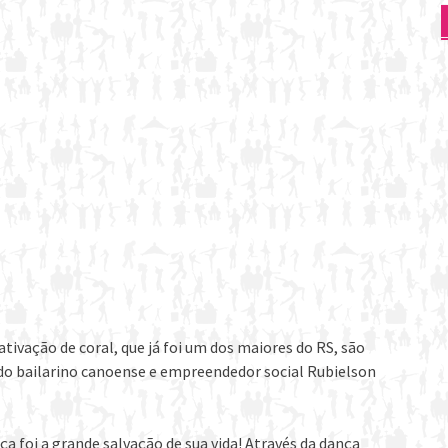
tivação de coral, que já foi um dos maiores do RS, são
do bailarino canoense e empreendedor social Rubielson
a foi a grande salvação de sua vida! Através da dança