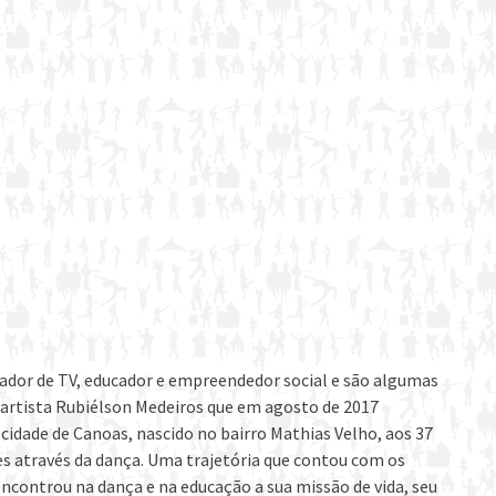
tador de TV, educador e empreendedor social e são algumas
o artista Rubiélson Medeiros que em agosto de 2017
 cidade de Canoas, nascido no bairro Mathias Velho, aos 37
es através da dança. Uma trajetória que contou com os
encontrou na dança e na educação a sua missão de vida, seu