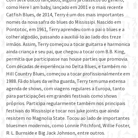
como Here I am baby, lançado em 2001 e o mais recente
Catfish Blues, de 2014, Terry é um dos mais importantes
nomes da nova safra do blues do Mississipi. Nascido em
Pontotoc, em 1961, Terry aprendeu com o pai o blues e a
colher algodão, passando a auxiliá-lo ao lado dos treze
irmãos. Assim, Terry começou a tocar guitarra e harmonica
ainda criança e seu pai, que chegou a tocar com B.B. King,
permitia que participasse nas house parties que promovia.
Com décadas de experiência no Delta Blues, e também no
Hill Country Blues, começou a tocar profissionalmente em
1988. Fã do blues da velha guarda, Terry tem uma extensa
agenda de shows, com viagens regulares a Europa, tanto
para participações em grandes festivais como shows
próprios. Participa regularmente também nos principais
festivais do Mississipi e tocar nos juke joints que ainda
resistem no Magnolia State. Tocou ao lado de importantes
bluesmen modernos, como Lonnie Pitchford, Willie Foster,
R. L. Burnside e Big Jack Johnson, entre outros.