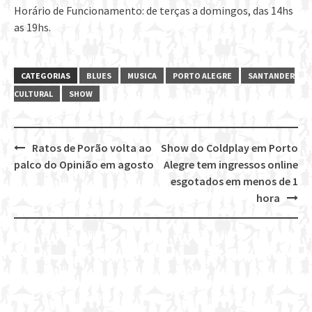
Horário de Funcionamento: de terças a domingos, das 14hs
as 19hs.
CATEGORIAS
BLUES
MUSICA
PORTO ALEGRE
SANTANDER
CULTURAL
SHOW
Ratos de Porão volta ao
Show do Coldplay em Porto
Post
palco do Opinião em agosto
Alegre tem ingressos online
navigation
esgotados em menos de 1
hora