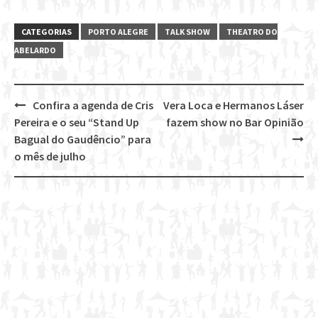
CATEGORIAS
PORTO ALEGRE
TALK SHOW
THEATRO DO
ABELARDO
Confira a agenda de Cris
Vera Loca e Hermanos Láser
Post
Pereira e o seu “Stand Up
fazem show no Bar Opinião
navigation
Bagual do Gaudêncio” para
o mês de julho