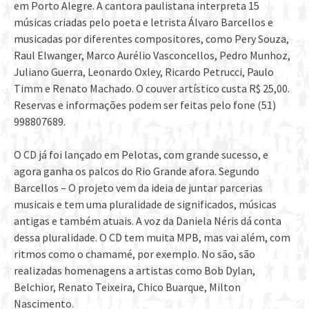
em Porto Alegre. A cantora paulistana interpreta 15
músicas criadas pelo poeta e letrista Álvaro Barcellos e
musicadas por diferentes compositores, como Pery Souza,
Raul Elwanger, Marco Aurélio Vasconcellos, Pedro Munhoz,
Juliano Guerra, Leonardo Oxley, Ricardo Petrucci, Paulo
Timm e Renato Machado. O couver artístico custa R$ 25,00.
Reservas e informações podem ser feitas pelo fone (51)
998807689.
O CD já foi lançado em Pelotas, com grande sucesso, e
agora ganha os palcos do Rio Grande afora. Segundo
Barcellos – O projeto vem da ideia de juntar parcerias
musicais e tem uma pluralidade de significados, músicas
antigas e também atuais. A voz da Daniela Néris dá conta
dessa pluralidade. O CD tem muita MPB, mas vai além, com
ritmos como o chamamé, por exemplo. No são, são
realizadas homenagens a artistas como Bob Dylan,
Belchior, Renato Teixeira, Chico Buarque, Milton
Nascimento.