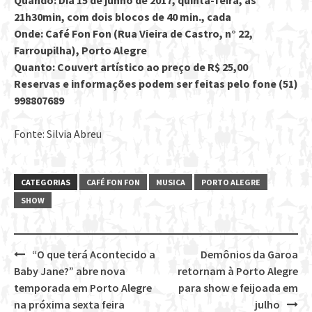
Quando: Dia 15 de junho de 2017, quinta-feira, às
21h30min, com dois blocos de 40 min., cada
Onde: Café Fon Fon (Rua Vieira de Castro, n° 22,
Farroupilha), Porto Alegre
Quanto: Couvert artístico ao preço de R$ 25,00
Reservas e informações podem ser feitas pelo fone (51)
998807689
Fonte: Silvia Abreu
CATEGORIAS
CAFÉ FON FON
MUSICA
PORTO ALEGRE
SHOW
“O que terá Acontecido a
Demônios da Garoa
Post
Baby Jane?” abre nova
retornam à Porto Alegre
navigation
temporada em Porto Alegre
para show e feijoada em
na próxima sexta feira
julho