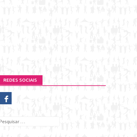
REDES SOCIAIS
esquisar
or: