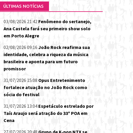
ÚLTIMAS NOTÍCIAS
03/08/2026 21:42
Fenômeno do sertanejo,
Ana Castela fará seu primeiro show solo
em Porto Alegre
02/08/2026 09:16
João Rock reafirma sua
identidade, celebra a riqueza da música
brasileira e aponta para um futuro
promissor
31/07/2026 15:08
Opus Entretenimento
fortalece atuação no João Rock como
sócia do festival
31/07/2026 13:04
Espetáculo estrelado por
Taís Araujo será atração do 33º POA em
Cena
27/07/2026 20:48
Grupo de K-pop NTX se