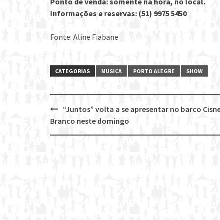
Ponto de venda: somente na hora, no local.
Informações e reservas: (51) 9975 5450
Fonte: Aline Fiabane
CATEGORIAS
MUSICA
PORTO ALEGRE
SHOW
“Juntos” volta a se apresentar no barco Cisn
Post
Branco neste domingo
navigation