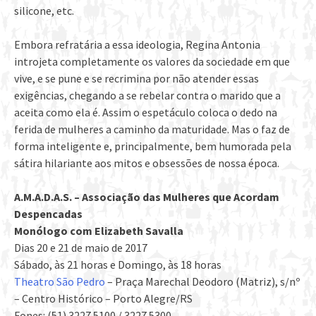
silicone, etc.
Embora refratária a essa ideologia, Regina Antonia
introjeta completamente os valores da sociedade em que
vive, e se pune e se recrimina por não atender essas
exigências, chegando a se rebelar contra o marido que a
aceita como ela é. Assim o espetáculo coloca o dedo na
ferida de mulheres a caminho da maturidade. Mas o faz de
forma inteligente e, principalmente, bem humorada pela
sátira hilariante aos mitos e obsessões de nossa época.
A.M.A.D.A.S. – Associação das Mulheres que Acordam
Despencadas
Monólogo com Elizabeth Savalla
Dias 20 e 21 de maio de 2017
Sábado, às 21 horas e Domingo, às 18 horas
Theatro São Pedro
– Praça Marechal Deodoro (Matriz), s/nº
– Centro Histórico – Porto Alegre/RS
Fones: (51) 3227.5100 / 3227.5300