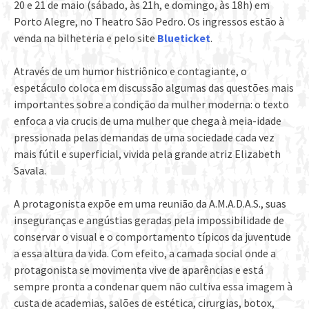
20 e 21 de maio (sábado, às 21h, e domingo, às 18h) em
Porto Alegre, no Theatro São Pedro. Os ingressos estão à
venda na bilheteria e pelo site
Blueticket
.
Através de um humor histriônico e contagiante, o
espetáculo coloca em discussão algumas das questões mais
importantes sobre a condição da mulher moderna: o texto
enfoca a via crucis de uma mulher que chega à meia-idade
pressionada pelas demandas de uma sociedade cada vez
mais fútil e superficial, vivida pela grande atriz Elizabeth
Savala.
A protagonista expõe em uma reunião da A.M.A.D.A.S., suas
inseguranças e angústias geradas pela impossibilidade de
conservar o visual e o comportamento típicos da juventude
a essa altura da vida. Com efeito, a camada social onde a
protagonista se movimenta vive de aparências e está
sempre pronta a condenar quem não cultiva essa imagem à
custa de academias, salões de estética, cirurgias, botox,