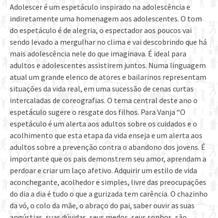
Adolescer é um espetáculo inspirado na adolescência e
indiretamente uma homenagem aos adolescentes. O tom
do espetáculo é de alegria, o espectador aos poucos vai
sendo levado a mergulhar no clima e vai descobrindo que há
mais adolescência nele do que imaginava. É ideal para
adultos e adolescentes assistirem juntos. Numa linguagem
atual um grande elenco de atores e bailarinos representam
situações da vida real, em uma sucessão de cenas curtas
intercaladas de coreografias. O tema central deste ano o
espetáculo sugere o resgate dos filhos. Para Vanja “O
espetáculo é um alerta aos adultos sobre os cuidados e o
acolhimento que esta etapa da vida enseja e um alerta aos
adultos sobre a prevenção contra o abandono dos jovens. É
importante que os pais demonstrem seu amor, aprendam a
perdoar e criar um laço afetivo. Adquirir um estilo de vida
aconchegante, acolhedor e simples, livre das preocupações
do dia a dia é tudo o que a gurizada tem carência. O chazinho
da vó, o colo da mãe, o abraço do pai, saber ouvir as suas
angústias, suas dúvidas, seus medos, seus sonhos, são