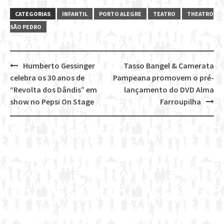
CATEGORIAS
INFANTIL
PORTO ALEGRE
TEATRO
THEATRO
SÃO PEDRO
Humberto Gessinger
Tasso Bangel & Camerata
Post
celebra os 30 anos de
Pampeana promovem o pré-
navigation
“Revolta dos Dândis” em
lançamento do DVD Alma
show no Pepsi On Stage
Farroupilha