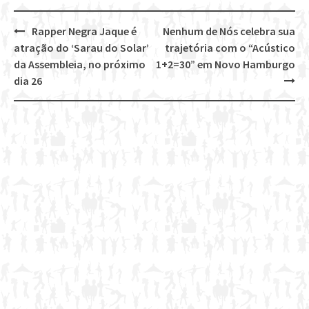
Rapper Negra Jaque é
Nenhum de Nós celebra sua
Post
atração do ‘Sarau do Solar’
trajetória com o “Acústico
navigation
da Assembleia, no próximo
1+2=30” em Novo Hamburgo
dia 26