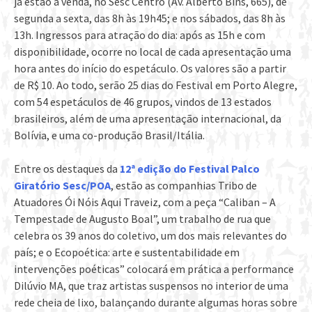
já estão à venda, no Sesc Centro (Av. Alberto Bins, 665), de
segunda a sexta, das 8h às 19h45; e nos sábados, das 8h às
13h. Ingressos para atração do dia: após as 15h e com
disponibilidade, ocorre no local de cada apresentação uma
hora antes do início do espetáculo. Os valores são a partir
de R$ 10. Ao todo, serão 25 dias do Festival em Porto Alegre,
com 54 espetáculos de 46 grupos, vindos de 13 estados
brasileiros, além de uma apresentação internacional, da
Bolívia, e uma co-produção Brasil/Itália.
Entre os destaques da
12ª edição do Festival Palco
Giratório Sesc/POA
, estão as companhias Tribo de
Atuadores Ói Nóis Aqui Traveiz, com a peça “Caliban – A
Tempestade de Augusto Boal”, um trabalho de rua que
celebra os 39 anos do coletivo, um dos mais relevantes do
país; e o Ecopoética: arte e sustentabilidade em
intervenções poéticas” colocará em prática a performance
Dilúvio MA, que traz artistas suspensos no interior de uma
rede cheia de lixo, balançando durante algumas horas sobre