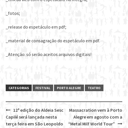
_fotos;
_release do espetáculo em pdf;
_material de consagração do espetáculo em pdf.
_Atenção: só serão aceitos arquivos digitais!
CATEGORIAS
FESTIVAL
PORTO ALEGRE
TEATRO
12ª edição do Aldeia Sesc
Massacration vem à Porto
Post
Capilé será lançada nesta
Alegre em agosto com a
navigation
terça feira em São Leopoldo
“Metal Milf World Tour”