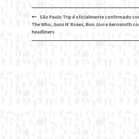
São Paulo Trip é oficialmente confirmado c
Post
The Who, Guns N’ Roses, Bon Jovi e Aerosmith c
navigation
headliners