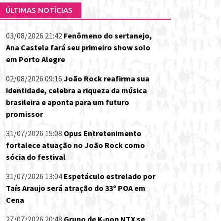
ÚLTIMAS NOTÍCIAS
03/08/2026 21:42
Fenômeno do sertanejo,
Ana Castela fará seu primeiro show solo
em Porto Alegre
02/08/2026 09:16
João Rock reafirma sua
identidade, celebra a riqueza da música
brasileira e aponta para um futuro
promissor
31/07/2026 15:08
Opus Entretenimento
fortalece atuação no João Rock como
sócia do festival
31/07/2026 13:04
Espetáculo estrelado por
Taís Araujo será atração do 33º POA em
Cena
27/07/2026 20:48
Grupo de K-pop NTX se