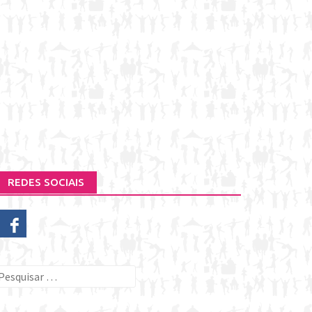
REDES SOCIAIS
esquisar
or: