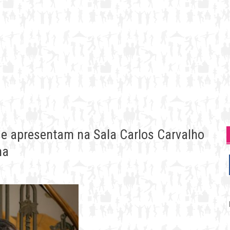
se apresentam na Sala Carlos Carvalho
na
P
p