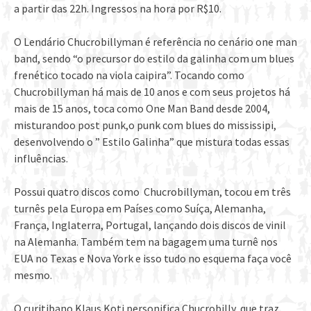
a partir das 22h. Ingressos na hora por R$10.
O Lendário Chucrobillyman é referência no cenário one man
band, sendo “o precursor do estilo da galinha com um blues
frenético tocado na viola caipira”. Tocando como
Chucrobillyman há mais de 10 anos e com seus projetos há
mais de 15 anos, toca como One Man Band desde 2004,
misturandoo post punk,o punk com blues do mississipi,
desenvolvendo o ” Estilo Galinha” que mistura todas essas
influências.
Possui quatro discos como Chucrobillyman, tocou em três
turnês pela Europa em Países como Suíça, Alemanha,
França, Inglaterra, Portugal, lançando dois discos de vinil
na Alemanha. Também tem na bagagem uma turnê nos
EUA no Texas e Nova York e isso tudo no esquema faça você
mesmo.
O curitibano Klaus Koti personifica Chucrobilly, que traz