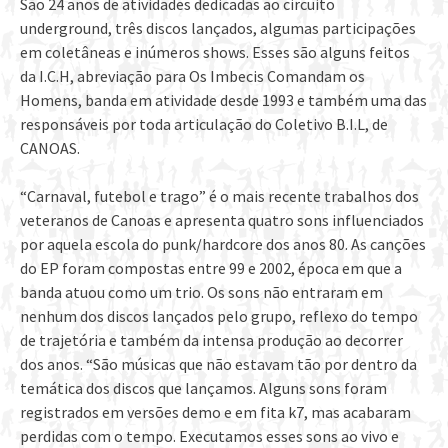
São 24 anos de atividades dedicadas ao circuito
underground, três discos lançados, algumas participações
em coletâneas e inúmeros shows. Esses são alguns feitos
da I.C.H, abreviação para Os Imbecis Comandam os
Homens, banda em atividade desde 1993 e também uma das
responsáveis por toda articulação do Coletivo B.I.L, de
CANOAS​.
“Carnaval, futebol e trago” é o mais recente trabalhos dos
veteranos de Canoas e apresenta quatro sons influenciados
por aquela escola do punk/hardcore dos anos 80. As canções
do EP foram compostas entre 99 e 2002, época em que a
banda atuou como um trio. Os sons não entraram em
nenhum dos discos lançados pelo grupo, reflexo do tempo
de trajetória e também da intensa produção ao decorrer
dos anos. “São músicas que não estavam tão por dentro da
temática dos discos que lançamos. Alguns sons foram
registrados em versões demo e em fita k7, mas acabaram
perdidas com o tempo. Executamos esses sons ao vivo e