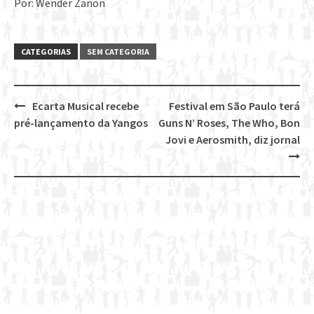
Por: Wender Zanon
CATEGORIAS
SEM CATEGORIA
Ecarta Musical recebe
Festival em São Paulo terá
Post
pré-lançamento da Yangos
Guns N’ Roses, The Who, Bon
navigation
Jovi e Aerosmith, diz jornal