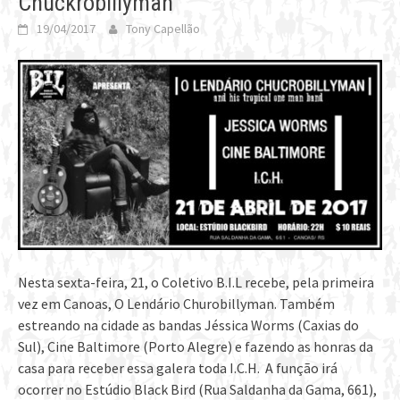
Chuckrobillyman
19/04/2017
Tony Capellão
Nesta sexta-feira, 21, o Coletivo B.I.L recebe, pela primeira
vez em Canoas, O Lendário Churobillyman. Também
estreando na cidade as bandas Jéssica Worms (Caxias do
Sul), Cine Baltimore (Porto Alegre) e fazendo as honras da
casa para receber essa galera toda I.C.H. A função irá
ocorrer no Estúdio Black Bird (Rua Saldanha da Gama, 661),