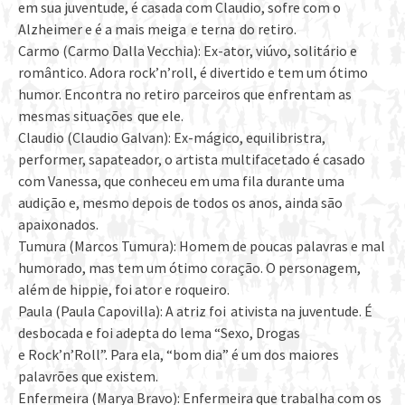
em sua juventude, é casada com Claudio, sofre com o
Alzheimer e é a mais meiga e terna do retiro.
Carmo (Carmo Dalla Vecchia): Ex-ator, viúvo, solitário e
romântico. Adora rock’n’roll, é divertido e tem um ótimo
humor. Encontra no retiro parceiros que enfrentam as
mesmas situações que ele.
Claudio (Claudio Galvan): Ex-mágico, equilibristra,
performer, sapateador, o artista multifacetado é casado
com Vanessa, que conheceu em uma fila durante uma
audição e, mesmo depois de todos os anos, ainda são
apaixonados.
Tumura (Marcos Tumura): Homem de poucas palavras e mal
humorado, mas tem um ótimo coração. O personagem,
além de hippie, foi ator e roqueiro.
Paula (Paula Capovilla): A atriz foi ativista na juventude. É
desbocada e foi adepta do lema “Sexo, Drogas
e Rock’n’Roll”. Para ela, “bom dia” é um dos maiores
palavrões que existem.
Enfermeira (Marya Bravo): Enfermeira que trabalha com os