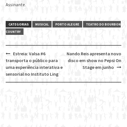
Assinante.
CATEGORIAS
MUSICAL
PORTO ALEGRE
TEATRO DO BOURBON
COUNTRY
Estreia: Valsa #6
Nando Reis apresenta novo
Post
transporta o público para
disco em show no Pepsi On
navigation
uma experiência interativa e
Stage em junho
sensorial no Instituto Ling