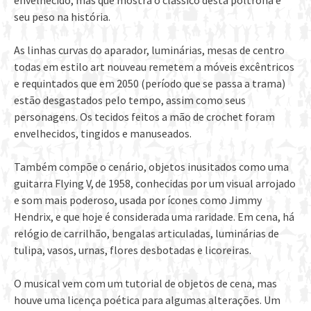
envelhecido, mas que mostra o clássico desta poltrona e
seu peso na história.
As linhas curvas do aparador, luminárias, mesas de centro
todas em estilo art nouveau remetem a móveis excêntricos
e requintados que em 2050 (período que se passa a trama)
estão desgastados pelo tempo, assim como seus
personagens. Os tecidos feitos a mão de crochet foram
envelhecidos, tingidos e manuseados.
Também compõe o cenário, objetos inusitados como uma
guitarra Flying V, de 1958, conhecidas por um visual arrojado
e som mais poderoso, usada por ícones como Jimmy
Hendrix, e que hoje é considerada uma raridade. Em cena, há
relógio de carrilhão, bengalas articuladas, luminárias de
tulipa, vasos, urnas, flores desbotadas e licoreiras.
O musical vem com um tutorial de objetos de cena, mas
houve uma licença poética para algumas alterações. Um