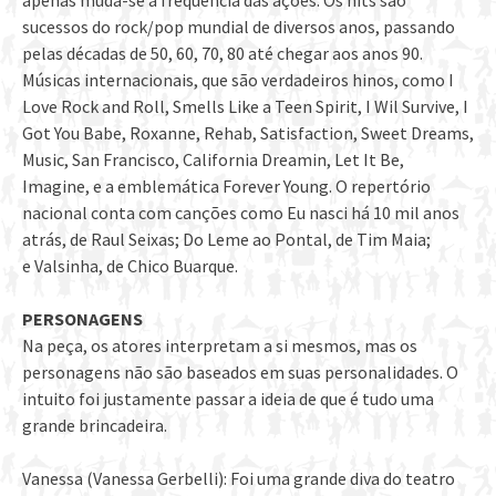
apenas muda-se a frequência das ações. Os hits são
sucessos do rock/pop mundial de diversos anos, passando
pelas décadas de 50, 60, 70, 80 até chegar aos anos 90.
Músicas internacionais, que são verdadeiros hinos, como I
Love Rock and Roll, Smells Like a Teen Spirit, I Wil Survive, I
Got You Babe, Roxanne, Rehab, Satisfaction, Sweet Dreams,
Music, San Francisco, California Dreamin, Let It Be,
Imagine, e a emblemática Forever Young. O repertório
nacional conta com canções como Eu nasci há 10 mil anos
atrás, de Raul Seixas; Do Leme ao Pontal, de Tim Maia;
e Valsinha, de Chico Buarque.
PERSONAGENS
Na peça, os atores interpretam a si mesmos, mas os
personagens não são baseados em suas personalidades. O
intuito foi justamente passar a ideia de que é tudo uma
grande brincadeira.
Vanessa (Vanessa Gerbelli): Foi uma grande diva do teatro