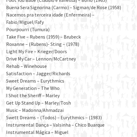
I Got You Babe (Claudio e Vanessa) – Bono (1965)
Buena Sera Signorina (Carmo) – Sigman/de Rose (1958)
Nacemos pra terceira idade (Enfermeira) –
Fabio/Miguel/Fafy
Pourpourri (Tumura)
Take Five – Rubens (1959) – Brubeck
Roxanne – (Rubens)- Sting – (1978)
Light My Fire – Krieger/Doors
Drive My Car – Lennon/McCartney
Rehab – Winehouse
Satisfaction – Jagger/Richards
Sweet Dreams – Eurythmics
My Generation – The Who
I Shot the Sheriff – Marley
Get Up Stand Up – Marley/Tosh
Music – Madonna/Ahmadzai
Swett Dreams – (Todos) – Eurythmics – (1983)
Instrumental Dança – Valsinha – Chico Buarque
Instrumental Mágica – Miguel