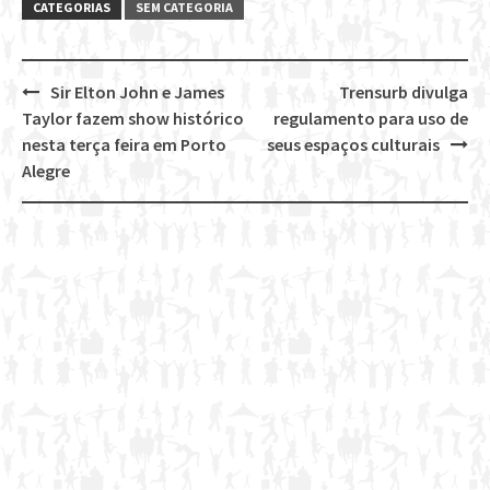
CATEGORIAS
SEM CATEGORIA
Sir Elton John e James
Trensurb divulga
Post
Taylor fazem show histórico
regulamento para uso de
navigation
nesta terça feira em Porto
seus espaços culturais
Alegre