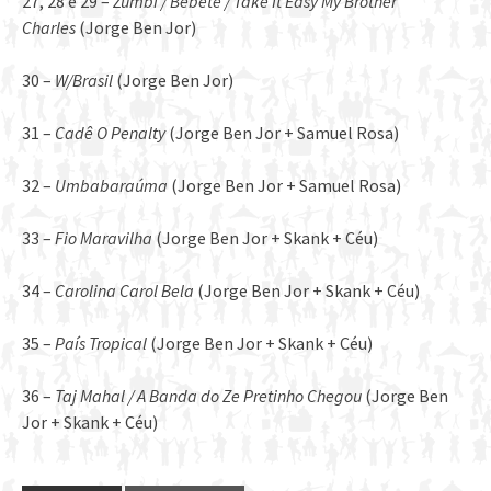
27, 28 e 29 –
Zumbi / Bebete / Take It Easy My Brother
Charles
(Jorge Ben Jor)
30 –
W/Brasil
(Jorge Ben Jor)
31 –
Cadê O Penalty
(Jorge Ben Jor + Samuel Rosa)
32 –
Umbabaraúma
(Jorge Ben Jor + Samuel Rosa)
33 –
Fio Maravilha
(Jorge Ben Jor + Skank + Céu)
34 –
Carolina Carol Bela
(Jorge Ben Jor + Skank + Céu)
35 –
País Tropical
(Jorge Ben Jor + Skank + Céu)
36 –
Taj Mahal / A Banda do Ze Pretinho Chegou
(Jorge Ben
Jor + Skank + Céu)