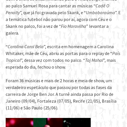
ao palco Samuel Rosa para cantar as músicas “
Cadê O
Penalty
”, que já foi gravada pelo Skank, e “
Umbabaraúma
”. E
a temática futebol não parou por aí, agora com Céu e o
Skank no palco, foi a vez de “
Fio Maravilha
” levantar a
galera.
“
Carolina Carol Bela
”, escrita em homenagem a Carolina
Whitaker, mãe de Céu, abriu as portas para o replay de “
País
Tropical
”, dessa vez com todos no palco. “
Taj Mahal
”, mais
esperada do dia, fechou o show.
Foram 36 músicas e mais de 2 horas e meia de show, um
verdadeiro espetáculo que passou por todas as fases da
carreira de Jorge Ben Jor. A turnê ainda passa por Rio de
Janeiro (09/04), Fortaleza (07/05), Recife (21/05), Brasília
(11/06) e São Paulo (25/06).