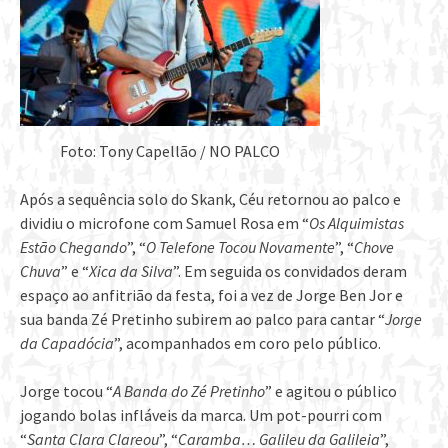
Foto: Tony Capellão / NO PALCO
Após a sequência solo do Skank, Céu retornou ao palco e
dividiu o microfone com Samuel Rosa em “
Os Alquimistas
Estão Chegando
”, “
O Telefone Tocou Novamente
”, “
Chove
Chuva
” e “
Xica da Silva
”. Em seguida os convidados deram
espaço ao anfitrião da festa, foi a vez de Jorge Ben Jor e
sua banda Zé Pretinho subirem ao palco para cantar “
Jorge
da Capadócia
”, acompanhados em coro pelo público.
Jorge tocou “
A Banda do Zé Pretinho
” e agitou o público
jogando bolas infláveis da marca. Um pot-pourri com
“
Santa Clara Clareou
”, “
Caramba… Galileu da Galileia
”,