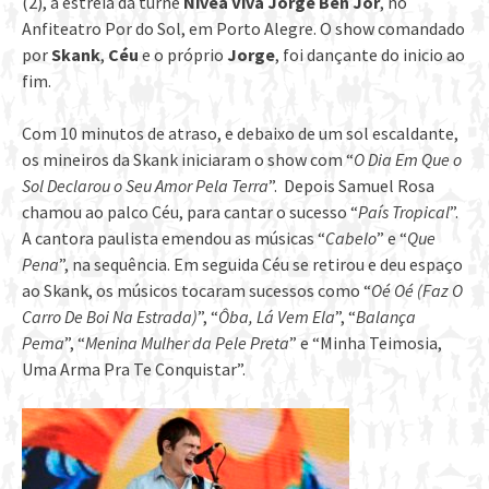
(2), a estreia da turnê
Nivea Viva Jorge Ben Jor
, no
Anfiteatro Por do Sol, em Porto Alegre. O show comandado
por
Skank
,
Céu
e o próprio
Jorge
, foi dançante do inicio ao
fim.
Com 10 minutos de atraso, e debaixo de um sol escaldante,
os mineiros da Skank iniciaram o show com “
O Dia Em Que o
Sol Declarou o Seu Amor Pela Terra
”. Depois Samuel Rosa
chamou ao palco Céu, para cantar o sucesso “
País Tropical
”.
A cantora paulista emendou as músicas “
Cabelo
” e “
Que
Pena
”, na sequência. Em seguida Céu se retirou e deu espaço
ao Skank, os músicos tocaram sucessos como “
Oé
Oé (Faz O
Carro De Boi Na Estrada)
”, “
Ôba, Lá Vem Ela
”, “
Balança
Pema
”, “
Menina Mulher da Pele Preta
” e “Minha Teimosia,
Uma Arma Pra Te Conquistar”.