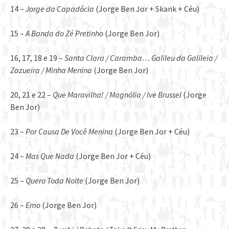
14 –
Jorge da Capadócia
(Jorge Ben Jor + Skank + Céu)
15 –
A Banda do Zé Pretinho
(Jorge Ben Jor)
16, 17, 18 e 19 –
Santa Clara / Caramba… Galileu da Galileia /
Zazueira / Minha Menina
(Jorge Ben Jor)
20, 21 e 22 –
Que Maravilha! / Magnólia / Ive Brussel
(Jorge
Ben Jor)
23 –
Por Causa De Você Menina
(Jorge Ben Jor + Céu)
24 –
Mas Que Nada
(Jorge Ben Jor + Céu)
25 –
Quero Toda Noite
(Jorge Ben Jor)
26 –
Emo
(Jorge Ben Jor)