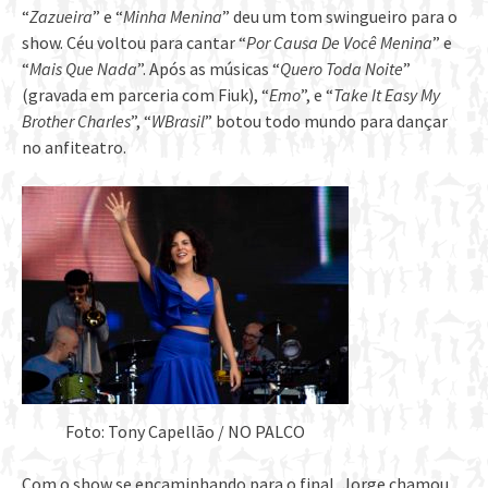
“
Zazueira
” e “
Minha Menina
” deu um tom swingueiro para o
show. Céu voltou para cantar “
Por Causa De Você Menina
” e
“
Mais Que Nada
”. Após as músicas “
Quero Toda Noite
”
(gravada em parceria com Fiuk), “
Emo
”, e “
Take It Easy My
Brother Charles
”, “
WBrasil
” botou todo mundo para dançar
no anfiteatro.
Foto: Tony Capellão / NO PALCO
Com o show se encaminhando para o final, Jorge chamou