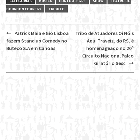
CATEGORIAS
MUSICA
PORTO ALEGRE
SHOW
TEATRO DO
BOURBON COUNTRY
TRIBUTO
Patrick Maia e Gio Lisboa
Tribo de Atuadores Oi Nóis
Post
fazem Stand up Comedy no
Aqui Traveiz, do RS, é
navigation
Buteco S.A em Canoas
homenageado no 20º
Circuito Nacional Palco
Giratório Sesc