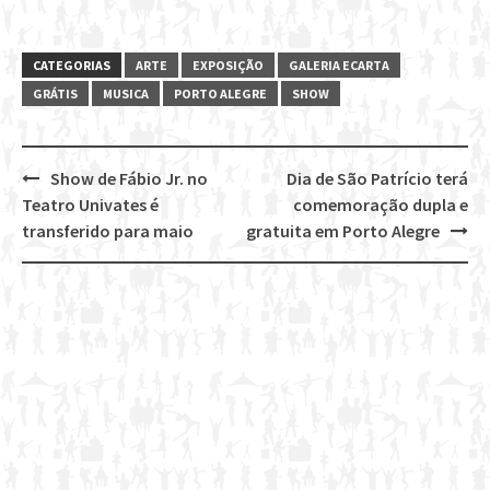
CATEGORIAS
ARTE
EXPOSIÇÃO
GALERIA ECARTA
GRÁTIS
MUSICA
PORTO ALEGRE
SHOW
Show de Fábio Jr. no
Dia de São Patrício terá
Post
Teatro Univates é
comemoração dupla e
navigation
transferido para maio
gratuita em Porto Alegre