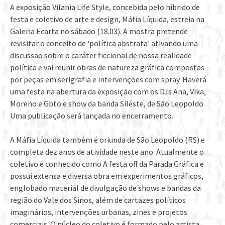
A exposição Vilania Life Style, concebida pelo híbrido de
festa e coletivo de arte e design, Máfia Líquida, estreia na
Galeria Ecarta no sábado (18.03). A mostra pretende
revisitar o conceito de ‘política abstrata’ ativando uma
discussão sobre o caráter ficcional de nossa realidade
política e vai reunir obras de natureza gráfica compostas
por peças em serigrafia e intervenções com spray. Haverá
uma festa na abertura da exposição com os DJs Ana, Vika,
Moreno e Gbto e show da banda Siléste, de São Leopoldo.
Uma publicação será lançada no encerramento.
A Máfia Líquida também é oriunda de São Leopoldo (RS) e
completa dez anos de atividade neste ano. Atualmente o
coletivo é conhecido como A festa off da Parada Gráfica e
possui extensa e diversa obra em experimentos gráficos,
englobado material de divulgação de shows e bandas da
região do Vale dos Sinos, além de cartazes políticos
imaginários, intervenções urbanas, zines e projetos
comerciais. O núcleo do coletivo é formado pelo artista