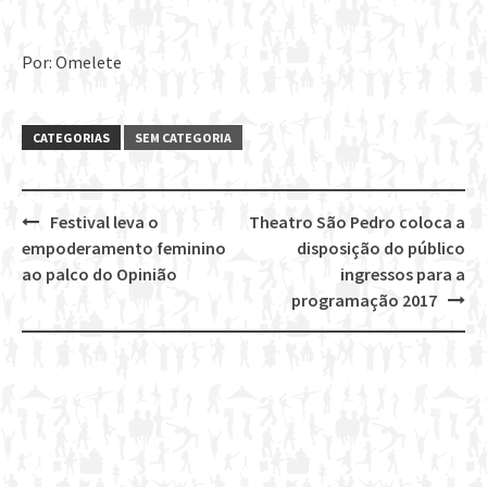
Por: Omelete
CATEGORIAS
SEM CATEGORIA
Festival leva o
Theatro São Pedro coloca a
Post
empoderamento feminino
disposição do público
navigation
ao palco do Opinião
ingressos para a
programação 2017