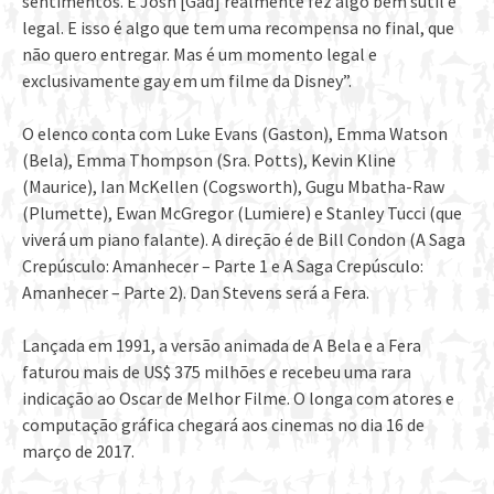
sentimentos. E Josh [Gad] realmente fez algo bem sutil e
legal. E isso é algo que tem uma recompensa no final, que
não quero entregar. Mas é um momento legal e
exclusivamente gay em um filme da Disney”.
O elenco conta com Luke Evans (Gaston), Emma Watson
(Bela), Emma Thompson (Sra. Potts), Kevin Kline
(Maurice), Ian McKellen (Cogsworth), Gugu Mbatha-Raw
(Plumette), Ewan McGregor (Lumiere) e Stanley Tucci (que
viverá um piano falante). A direção é de Bill Condon (A Saga
Crepúsculo: Amanhecer – Parte 1 e A Saga Crepúsculo:
Amanhecer – Parte 2). Dan Stevens será a Fera.
Lançada em 1991, a versão animada de A Bela e a Fera
faturou mais de US$ 375 milhões e recebeu uma rara
indicação ao Oscar de Melhor Filme. O longa com atores e
computação gráfica chegará aos cinemas no dia 16 de
março de 2017.