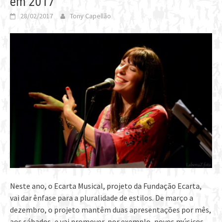
em 2017
28/02/2017
Tony Capellão
Neste ano, o Ecarta Musical, projeto da Fundação Ecarta,
vai dar ênfase para a pluralidade de estilos. De março a
dezembro, o projeto mantêm duas apresentações por mês,
aos sábados, e vai promover, por exemplo, novos músicos,