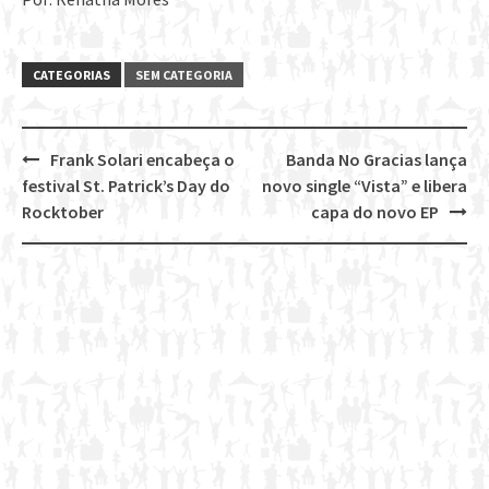
CATEGORIAS
SEM CATEGORIA
Frank Solari encabeça o
Banda No Gracias lança
Post
festival St. Patrick’s Day do
novo single “Vista” e libera
navigation
Rocktober
capa do novo EP