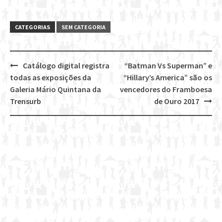
CATEGORIAS
SEM CATEGORIA
Catálogo digital registra
“Batman Vs Superman” e
Post
todas as exposições da
“Hillary’s America” são os
navigation
Galeria Mário Quintana da
vencedores do Framboesa
Trensurb
de Ouro 2017