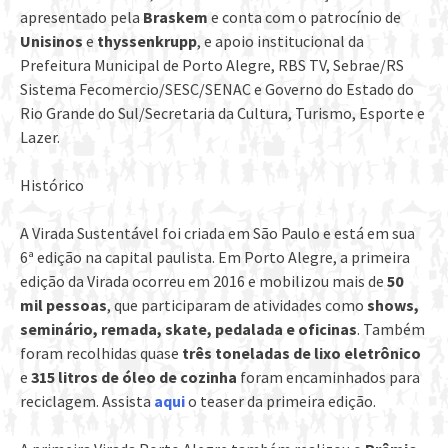
apresentado pela
Braskem
e conta com o patrocínio de
Unisinos
e
thyssenkrupp
, e apoio institucional da
Prefeitura Municipal de Porto Alegre, RBS TV, Sebrae/RS
Sistema Fecomercio/SESC/SENAC e Governo do Estado do
Rio Grande do Sul/Secretaria da Cultura, Turismo, Esporte e
Lazer.
Histórico
A Virada Sustentável foi criada em São Paulo e está em sua
6ª edição na capital paulista. Em Porto Alegre, a primeira
edição da Virada ocorreu em 2016 e mobilizou mais de
50
mil pessoas
, que participaram de atividades como
shows,
seminário, remada, skate, pedalada e oficinas
. Também
foram recolhidas quase
três toneladas de lixo eletrônico
e
315 litros de óleo de cozinha
foram encaminhados para
reciclagem. Assista
aqui
o teaser da primeira edição.