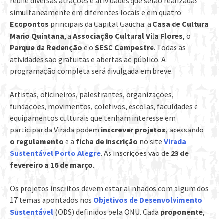
reúne diversas atrações e atividades que serão realizadas
simultaneamente em diferentes locais e em quatro
Ecopontos
principais da Capital Gaúcha: a
Casa de Cultura
Mario Quintana
, a
Associação Cultural Vila Flores
, o
Parque da Redenção
e o
SESC Campestre
. Todas as
atividades são gratuitas e abertas ao público. A
programação completa será divulgada em breve.
Artistas, oficineiros, palestrantes, organizações,
fundações, movimentos, coletivos, escolas, faculdades e
equipamentos culturais que tenham interesse em
participar da Virada podem
inscrever projetos
, acessando
o regulamento
e a
ficha de inscrição
no site
Virada
Sustentável Porto Alegre
. As inscrições vão de
23 de
fevereiro a 16 de março
.
Os projetos inscritos devem estar alinhados com algum dos
17 temas apontados nos
Objetivos de Desenvolvimento
Sustentável
(ODS) definidos pela ONU. Cada
proponente
,