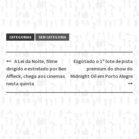
CATEGORIAS
SEM CATEGORIA
A Lei da Noite, filme
Esgotado o 1º lote de pista
Post
dirigido e estrelado por Ben
premium do show do
navigation
Affleck, chega aos cinemas
Midnight Oil em Porto Alegre
nesta quinta