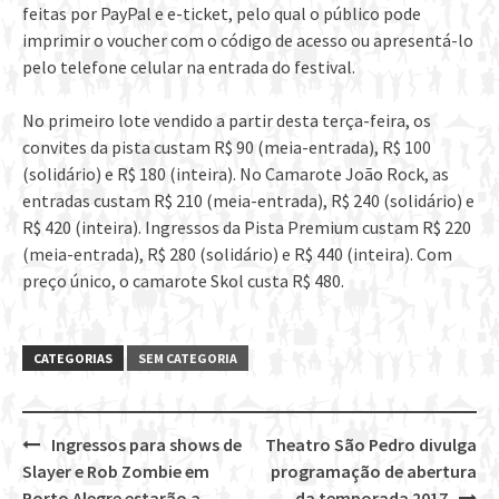
feitas por PayPal e e-ticket, pelo qual o público pode
imprimir o voucher com o código de acesso ou apresentá-lo
pelo telefone celular na entrada do festival.
No primeiro lote vendido a partir desta terça-feira, os
convites da pista custam R$ 90 (meia-entrada), R$ 100
(solidário) e R$ 180 (inteira). No Camarote João Rock, as
entradas custam R$ 210 (meia-entrada), R$ 240 (solidário) e
R$ 420 (inteira). Ingressos da Pista Premium custam R$ 220
(meia-entrada), R$ 280 (solidário) e R$ 440 (inteira). Com
preço único, o camarote Skol custa R$ 480.
CATEGORIAS
SEM CATEGORIA
Ingressos para shows de
Theatro São Pedro divulga
Post
Slayer e Rob Zombie em
programação de abertura
Porto Alegre estarão a
da temporada 2017