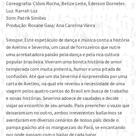
Coreografia: Clóvis Rocha, Belize Leite, Ederson Dorneles
Luz: Karrah Luz
Som: Patrik Simões
Produção: Rosane Gaia/ Ana Carolina Vieira
Sinopse: Este espetáculo de dança e música conta a história
de Avelino e Severina, um casal de forrozeiros que nutre
uma arrebatadora paixão pela dança e pela rica cultura
popular brasileira. Viveram uma bonita história de amor
temperada com muita pimenta, humor e uma pitada de
confusões. Até que um dia Severina é surpreendida por uma
carta de Avelino, na qual ele revelou a necessidade de uma
viagem pelos quatro cantos do Brasil em busca de trabalho
e novas histórias. Severina adoece de saudades e decide
viajar ao encontro de seu amado. Para preencher o vazio que
deixaram um no outro, ambos irreverentes bailarinos se
aventuram em diversos cenários de nosso país: desde o
pampa gaúcho até os manguezais do Pará, se encantando
por onde passam com o bailar de cada lugar.