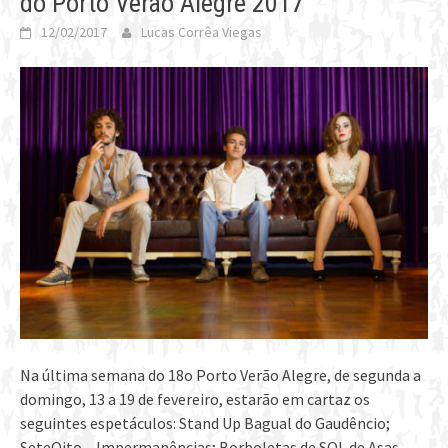
do Porto Verão Alegre 2017
12/02/2017
Lucas Corrêa Viegas
Na última semana do 18o Porto Verão Alegre, de segunda a
domingo, 13 a 19 de fevereiro, estarão em cartaz os
seguintes espetáculos: Stand Up Bagual do Gaudêncio;
SeteOito – Impermanências; Borboletas de SOL de Asas