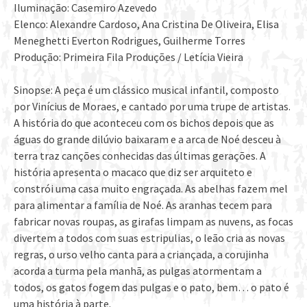
Iluminação: Casemiro Azevedo
Elenco: Alexandre Cardoso, Ana Cristina De Oliveira, Elisa
Meneghetti Everton Rodrigues, Guilherme Torres
Produção: Primeira Fila Produções / Letícia Vieira
Sinopse: A peça é um clássico musical infantil, composto
por Vinícius de Moraes, e cantado por uma trupe de artistas.
A história do que aconteceu com os bichos depois que as
águas do grande dilúvio baixaram e a arca de Noé desceu à
terra traz canções conhecidas das últimas gerações. A
história apresenta o macaco que diz ser arquiteto e
constrói uma casa muito engraçada. As abelhas fazem mel
para alimentar a família de Noé. As aranhas tecem para
fabricar novas roupas, as girafas limpam as nuvens, as focas
divertem a todos com suas estripulias, o leão cria as novas
regras, o urso velho canta para a criançada, a corujinha
acorda a turma pela manhã, as pulgas atormentam a
todos, os gatos fogem das pulgas e o pato, bem… o pato é
uma história à parte.