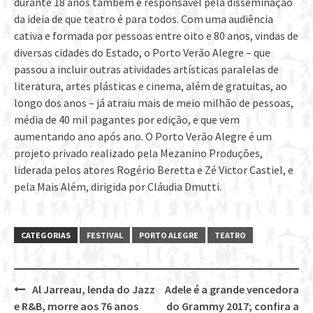
durante 18 anos também é responsável pela disseminação
da ideia de que teatro é para todos. Com uma audiência
cativa e formada por pessoas entre oito e 80 anos, vindas de
diversas cidades do Estado, o Porto Verão Alegre – que
passou a incluir outras atividades artísticas paralelas de
literatura, artes plásticas e cinema, além de gratuitas, ao
longo dos anos – já atraiu mais de meio milhão de pessoas,
média de 40 mil pagantes por edição, e que vem
aumentando ano após ano. O Porto Verão Alegre é um
projeto privado realizado pela Mezanino Produções,
liderada pelos atores Rogério Beretta e Zé Victor Castiel, e
pela Mais Além, dirigida por Cláudia Dmutti.
CATEGORIAS
FESTIVAL
PORTO ALEGRE
TEATRO
Al Jarreau, lenda do Jazz
Adele é a grande vencedora
Post
e R&B, morre aos 76 anos
do Grammy 2017; confira a