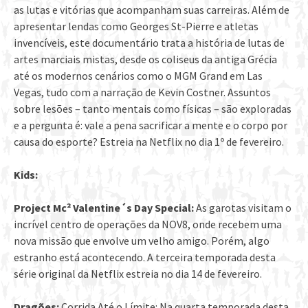
as lutas e vitórias que acompanham suas carreiras. Além de
apresentar lendas como Georges St-Pierre e atletas
invencíveis, este documentário trata a história de lutas de
artes marciais mistas, desde os coliseus da antiga Grécia
até os modernos cenários como o MGM Grand em Las
Vegas, tudo com a narração de Kevin Costner. Assuntos
sobre lesões – tanto mentais como físicas – são exploradas
e a pergunta é: vale a pena sacrificar a mente e o corpo por
causa do esporte? Estreia na Netflix no dia 1º de fevereiro.
Kids:
Project Mc² Valentine´s Day Special:
As garotas visitam o
incrível centro de operações da NOV8, onde recebem uma
nova missão que envolve um velho amigo. Porém, algo
estranho está acontecendo. A terceira temporada desta
série original da Netflix estreia no dia 14 de fevereiro.
Dragões:
Corrida Até o Límite: Na quarta temporada desta