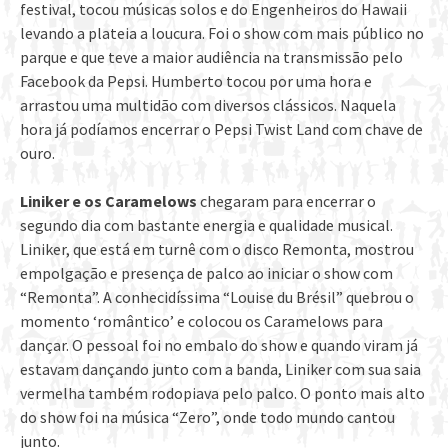
festival, tocou músicas solos e do Engenheiros do Hawaii
levando a plateia a loucura. Foi o show com mais público no
parque e que teve a maior audiência na transmissão pelo
Facebook da Pepsi. Humberto tocou por uma hora e
arrastou uma multidão com diversos clássicos. Naquela
hora já podíamos encerrar o Pepsi Twist Land com chave de
ouro.
Liniker e os Caramelows
chegaram para encerrar o
segundo dia com bastante energia e qualidade musical.
Liniker, que está em turnê com o disco Remonta, mostrou
empolgação e presença de palco ao iniciar o show com
“Remonta”. A conhecidíssima “Louise du Brésil” quebrou o
momento ‘romântico’ e colocou os Caramelows para
dançar. O pessoal foi no embalo do show e quando viram já
estavam dançando junto com a banda, Liniker com sua saia
vermelha também rodopiava pelo palco. O ponto mais alto
do show foi na música “Zero”, onde todo mundo cantou
junto.