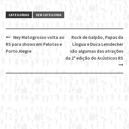
CATEGORIAS
SEM CATEGORIA
Ney Matogrosso volta ao
Rock de Galpão, Papas da
Post
RS para shows em Pelotas e
Língua e Duca Leindecker
navigation
Porto Alegre
são algumas das atrações
da 2ª edição do Acústicos RS