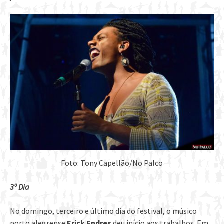
Foto: Tony Capellão/No Palco
3º Dia
No domingo, terceiro e último dia do festival, o músico
porto alegrense
Erick Endres
deu início aos trabalhos. Em