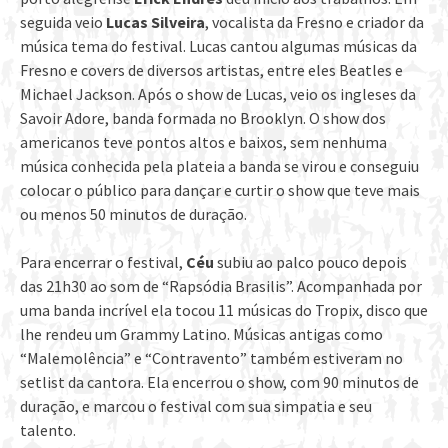
seguida veio
Lucas Silveira
, vocalista da Fresno e criador da
música tema do festival. Lucas cantou algumas músicas da
Fresno e covers de diversos artistas, entre eles Beatles e
Michael Jackson. Após o show de Lucas, veio os ingleses da
Savoir Adore, banda formada no Brooklyn. O show dos
americanos teve pontos altos e baixos, sem nenhuma
música conhecida pela plateia a banda se virou e conseguiu
colocar o público para dançar e curtir o show que teve mais
ou menos 50 minutos de duração.
Para encerrar o festival,
Céu
subiu ao palco pouco depois
das 21h30 ao som de “Rapsódia Brasilis”. Acompanhada por
uma banda incrível ela tocou 11 músicas do Tropix, disco que
lhe rendeu um Grammy Latino. Músicas antigas como
“Malemolência” e “Contravento” também estiveram no
setlist da cantora. Ela encerrou o show, com 90 minutos de
duração, e marcou o festival com sua simpatia e seu
talento.