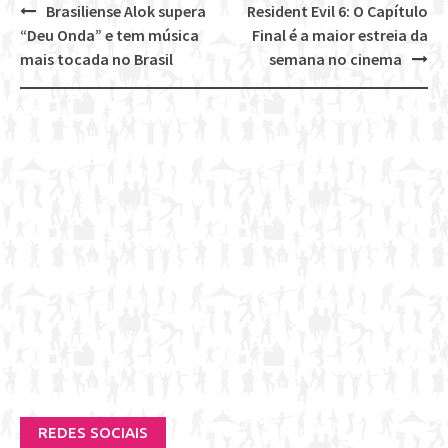
Brasiliense Alok supera
Resident Evil 6: O Capítulo
Post
“Deu Onda” e tem música
Final é a maior estreia da
navigation
mais tocada no Brasil
semana no cinema
REDES SOCIAIS