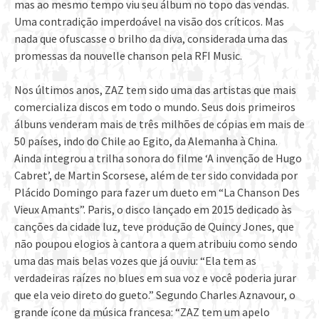
mas ao mesmo tempo viu seu álbum no topo das vendas.
Uma contradição imperdoável na visão dos críticos. Mas
nada que ofuscasse o brilho da diva, considerada uma das
promessas da nouvelle chanson pela RFI Music.
Nos últimos anos, ZAZ tem sido uma das artistas que mais
comercializa discos em todo o mundo. Seus dois primeiros
álbuns venderam mais de três milhões de cópias em mais de
50 países, indo do Chile ao Egito, da Alemanha à China.
Ainda integrou a trilha sonora do filme ‘A invenção de Hugo
Cabret’, de Martin Scorsese, além de ter sido convidada por
Plácido Domingo para fazer um dueto em “La Chanson Des
Vieux Amants”. Paris, o disco lançado em 2015 dedicado às
canções da cidade luz, teve produção de Quincy Jones, que
não poupou elogios à cantora a quem atribuiu como sendo
uma das mais belas vozes que já ouviu: “Ela tem as
verdadeiras raízes no blues em sua voz e você poderia jurar
que ela veio direto do gueto.” Segundo Charles Aznavour, o
grande ícone da música francesa: “ZAZ tem um apelo