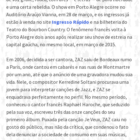
e uma certa rebeldia. O show em Porto Alegre ocorre no
Auditório Araújo Vianna, em 28 de março, e os ingressos já
estão à venda no site
Ingresso Rápido
e na bilheteria do
Teatro do Bourbon Country. O fenômeno francês volta à
Porto Alegre dois anos após realizar seu show de estreia na
capital gaúcha, no mesmo local, em março de 2015.
Em 2006, decidida a ser cantora, ZAZ saiu de Bordeaux rumo
a Paris, onde cantou em cabarés e nas ruas de Montmartre
por um ano, até que o anúncio de uma gravadora mudou sua
vida. Nele, o compositor Kerredine Soltani procurava uma
jovem para interpretar canções de Jazz, e ZAZ se
enquadrava perfeitamente no perfil. No mesmo período,
conheceu o cantor francês Raphaël Haroche, que seduzido
pela sua voz, escreveu três das onze canções do seu
primeiro álbum. Puxada pela canção Je Veux, ZAZ caiu no
gosto do público, mas não da crítica, que condenou o fato
dela denunciar a sociedade de consumo em suas músicas,