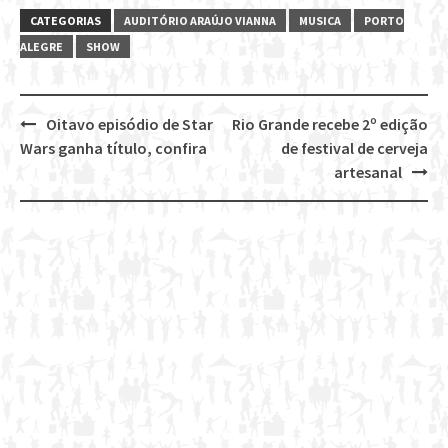
CATEGORIAS
AUDITÓRIO ARAÚJO VIANNA
MUSICA
PORTO
ALEGRE
SHOW
Oitavo episódio de Star
Rio Grande recebe 2º edição
Post
Wars ganha título, confira
de festival de cerveja
navigation
artesanal