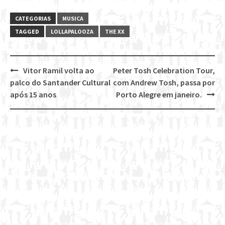
CATEGORIAS
MUSICA
TAGGED
LOLLAPALOOZA
THE XX
Vitor Ramil volta ao
Peter Tosh Celebration Tour,
Post
palco do Santander Cultural
com Andrew Tosh, passa por
navigation
após 15 anos
Porto Alegre em janeiro.