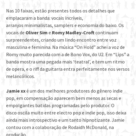
Nas 10 faixas, estão presentes todos os detalhes que
emplacaram a banda: vocais incríveis,
arranjos minimalistas, samplers e economia do baixo. Os
vocais de
Oliver Sim
e
Romy Madley-Croft
continuam
surpreendentes, criando um lindo encontro entre voz
masculina e feminina. Na música “On Hold” achei a voz de
Romy muito parecida com a de Bono Vox, do U2. Em “Lips” a
banda mostra uma pegada mais ‘teatral’, e tem um ritmo
de opera, e o riff da guitarra entra perfeitamente nos versos
melancólicos.
Jamie xx
é um dos melhores produtores do gênero indie
pop, em compensação aparecem bem menos as secas e
empolgantes batidas programadas pelo produtor. O
disco oscila muito entre electro pop e indie pop, isso deixa
ainda mais introspectivo e um tanto hipnotizante. Jamie
contou com a colaboração de Rodaidh McDonald, na
produção.