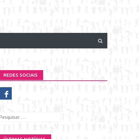
REDES SOCIAIS
esquisar
or: