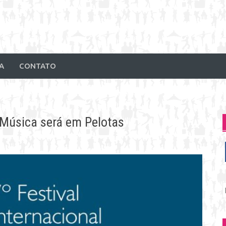
A
CONTATO
e Música será em Pelotas
P
p