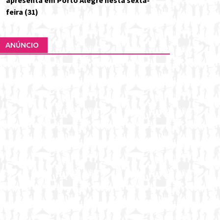
apresenta em Porto Alegre nesta sexta-
feira (31)
ANÚNCIO