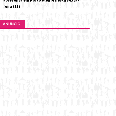
apresenta em Porto Alegre nesta sexta-
feira (31)
ANÚNCIO