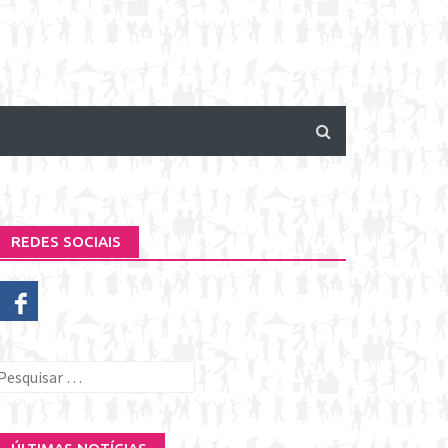
REDES SOCIAIS
esquisar
or: