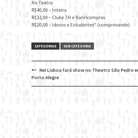
No Teatro
R$40,00 – Inteira
R$32,00 – Clube ZH e Banricompras
R$20,00 – Idosos e Estudantes* (comprovando)
CATEGORIAS
SEM CATEGORIA
Nei Lisboa fará show no Theatro São Pedro 
Post
Porto Alegre
navigation