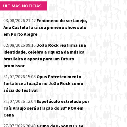
ÚLTIMAS NOTÍCIAS
03/08/2026 21:42
Fenômeno do sertanejo,
Ana Castela fará seu primeiro show solo
em Porto Alegre
02/08/2026 09:16
João Rock reafirma sua
identidade, celebra a riqueza da música
brasileira e aponta para um futuro
promissor
31/07/2026 15:08
Opus Entretenimento
fortalece atuação no João Rock como
sócia do festival
31/07/2026 13:04
Espetáculo estrelado por
Taís Araujo será atração do 33º POA em
Cena
27/07/2026 20:48
Grupo de K-pop NTX se