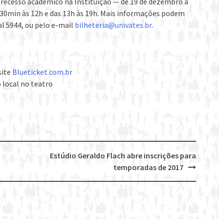
 recesso acadêmico na Instituição — de 19 de dezembro a
9h30min às 12h e das 13h às 19h. Mais informações podem
al 5944, ou pelo e-mail
bilheteria@univates.br
.
site
Blueticket.com.br
 local no teatro
Estúdio Geraldo Flach abre inscrições para
temporadas de 2017