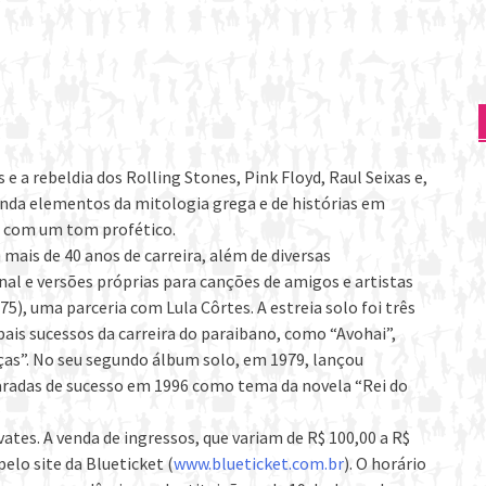
a rebeldia dos Rolling Stones, Pink Floyd, Raul Seixas e,
inda elementos da mitologia grega e de histórias em
r com um tom profético.
ais de 40 anos de carreira, além de diversas
l e versões próprias para canções de amigos e artistas
75), uma parceria com Lula Côrtes. A estreia solo foi três
ais sucessos da carreira do paraibano, como “Avohai”,
eças”. No seu segundo álbum solo, em 1979, lançou
aradas de sucesso em 1996 como tema da novela “Rei do
tes. A venda de ingressos, que variam de R$ 100,00 a R$
pelo site da Blueticket (
www.blueticket.com.br
). O horário