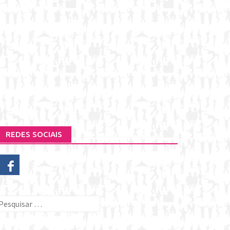
REDES SOCIAIS
esquisar
or: