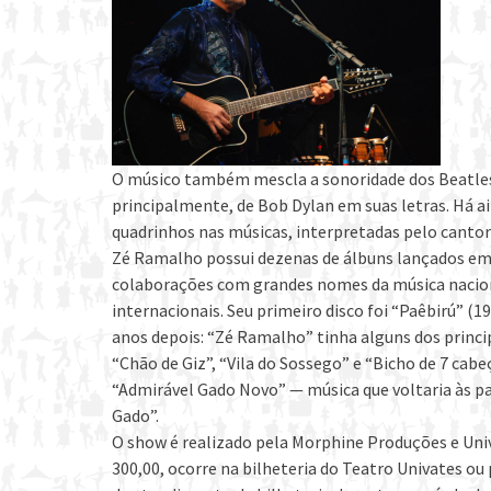
O músico também mescla a sonoridade dos Beatles e 
principalmente, de Bob Dylan em suas letras. Há a
quadrinhos nas músicas, interpretadas pelo canto
Zé Ramalho possui dezenas de álbuns lançados em m
colaborações com grandes nomes da música naciona
internacionais. Seu primeiro disco foi “Paêbirú” (19
anos depois: “Zé Ramalho” tinha alguns dos princip
“Chão de Giz”, “Vila do Sossego” e “Bicho de 7 cab
“Admirável Gado Novo” — música que voltaria às p
Gado”.
O show é realizado pela Morphine Produções e Univa
300,00, ocorre na bilheteria do Teatro Univates ou 