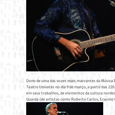
Dono de uma das vozes mais marcantes da Música P
Teatro Univates no dia 9 de março, a partir das 21h
em seus trabalhos, de elementos da cultura nordes
Guarda (de artistas como Roberto Carlos, Erasmo C