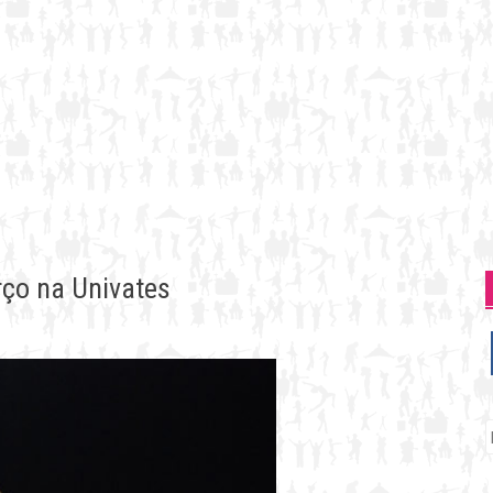
ço na Univates
P
p